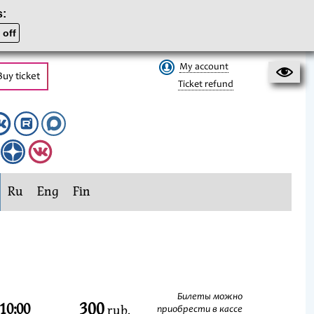
s:
 off
My account
Buy ticket
Ticket refund
Ru
Eng
Fin
Билеты можно
300
10:00
rub.
приобрести в кассе