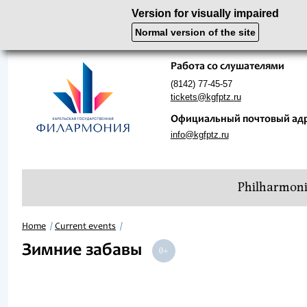
Version for visually impaired
Normal version of the site
Работа со слушателями
(8142) 77-45-57
tickets@kgfptz.ru
Официальный почтовый ад
info@kgfptz.ru
Philharmon
Home
Current events
Зимние забавы