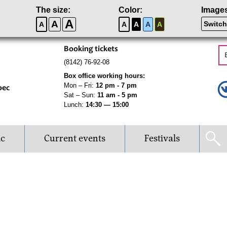
The size:
Color:
Image
A
A
Switch
A
A
A
A
A
Booking tickets
(8142) 76-92-08
Box office working hours:
Mon – Fri:
12 pm - 7 pm
рес
Sat – Sun:
11 am - 5 pm
Lunch:
14:30 — 15:00
ic
Current events
Festivals