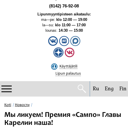
(8142) 76-92-08
Lipunmyyntipisteen aikataulu:
ma—pe:
klo 12:00 — 19:00
la—su:
klo 11:00 — 17:00
lounas:
14:30 — 15:00
Käyttäjätili
Lipun palautus
Ru
Eng
Fin
Filharmonia
Koti
Новости
Мы ликуем! Премия «Сампо» Главы
Konserttikalenteri
Карелии наша!