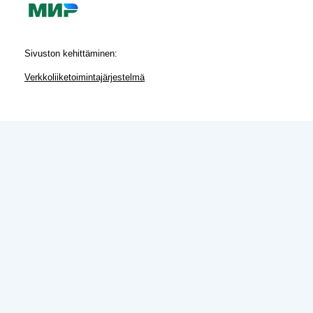
Sivuston kehittäminen:
Verkkoliiketoimintajärjestelmä