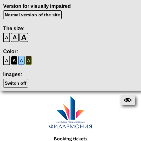
Version for visually impaired
Normal version of the site
The size:
A
A
A
Color:
A
A
A
A
Images:
Switch off
Booking tickets