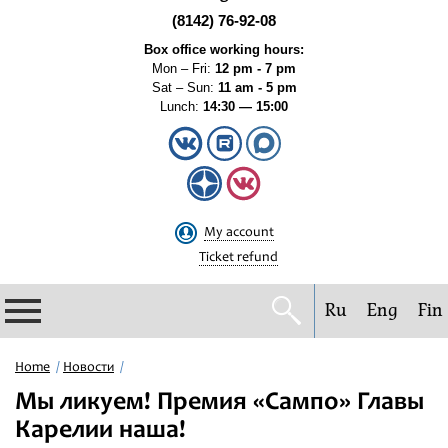
(8142) 76-92-08
Box office working hours:
Mon – Fri:
12 pm - 7 pm
Sat – Sun:
11 am - 5 pm
Lunch:
14:30 — 15:00
My account
Ticket refund
Ru
Eng
Fin
Philharmonic
Home
Новости
Мы ликуем! Премия «Сампо» Главы
Current events
Карелии наша!