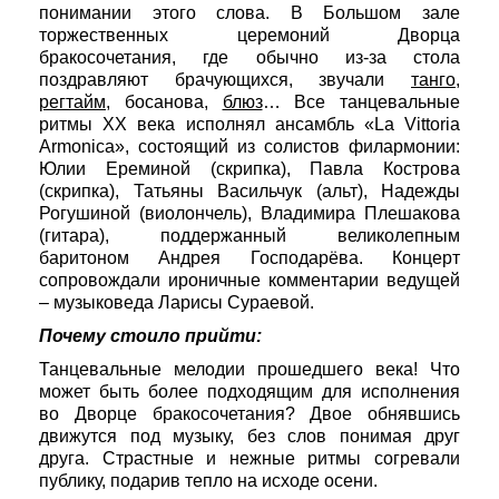
понимании этого слова. В Большом зале
торжественных церемоний Дворца
бракосочетания, где обычно из-за стола
поздравляют брачующихся, звучали
танго
,
регтайм
, босанова,
блюз
… Все танцевальные
ритмы ХХ века исполнял ансамбль «La Vittoria
Armonica», состоящий из солистов филармонии:
Юлии Ереминой (скрипка), Павла Кострова
(скрипка), Татьяны Васильчук (альт), Надежды
Рогушиной (виолончель), Владимира Плешакова
(гитара), поддержанный великолепным
баритоном Андрея Господарёва. Концерт
сопровождали ироничные комментарии ведущей
– музыковеда Ларисы Сураевой.
Почему стоило прийти:
Танцевальные мелодии прошедшего века! Что
может быть более подходящим для исполнения
во Дворце бракосочетания? Двое обнявшись
движутся под музыку, без слов понимая друг
друга. Страстные и нежные ритмы согревали
публику, подарив тепло на исходе осени.