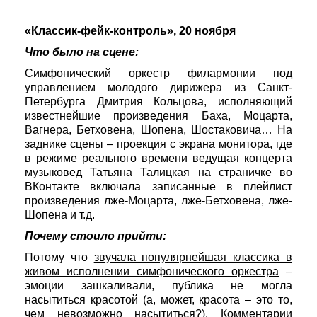
«Классик-фейк-контроль», 20 ноября
Что было на сцене:
Симфонический оркестр филармонии под
управлением молодого дирижера из Санкт-
Петербурга Дмитрия Кольцова, исполняющий
известнейшие произведения Баха, Моцарта,
Вагнера, Бетховена, Шопена, Шостаковича… На
заднике сцены – проекция с экрана монитора, где
в режиме реального времени ведущая концерта
музыковед Татьяна Талицкая на страничке во
ВКонтакте включала записанные в плейлист
произведения лже-Моцарта, лже-Бетховена, лже-
Шопена и т.д.
Почему стоило прийти:
Потому что
звучала популярнейшая классика в
живом исполнении симфонического оркестра
–
эмоции зашкаливали, публика не могла
насытиться красотой (а, может, красота – это то,
чем невозможно насытиться?). Комментарии