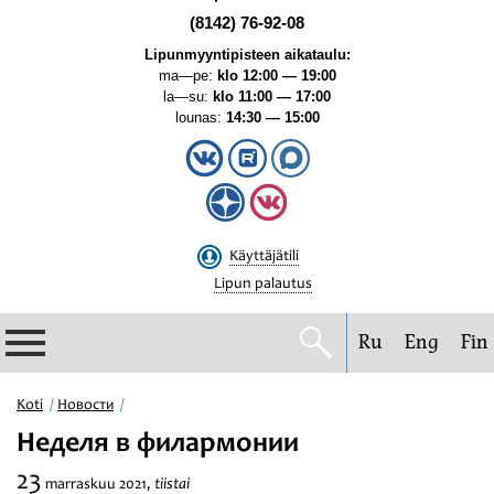
(8142) 76-92-08
Lipunmyyntipisteen aikataulu:
ma—pe:
klo 12:00 — 19:00
la—su:
klo 11:00 — 17:00
lounas:
14:30 — 15:00
Käyttäjätili
Lipun palautus
Ru
Eng
Fin
Filharmonia
Koti
Новости
Неделя в филармонии
Konserttikalenteri
23
tiistai
marraskuu
2021,