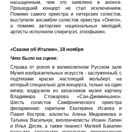
насыщенным, чем это заявлено в анонсе.
Прошедший концерт не стал исключением.
Помимо самого оркестра и питерских солистов,
выступили ансамбли солистов оркестра «Онего»,
а помимо авторских национальных мелодий,
артисты исполнили спиричуэл, этнофьюжн.
«Сказки об Италии», 18 ноября
Что было на сцене:
Справа от рояля в великолепном Русском зале
Музея изобразительных искусств - заслуженный, с
подтеками краски настоящий мольберт, на
который специально для концерта, только на один
вечер, водрузили из запасников музея картину
Владимира Стожарова «Сан-Джиминьано».
Шесть солистов Симфонического оркестра
филармонии: скрипачи Екатерина Исаева и
Павел Костров, альтисты Алена Медовикова и
Татьяна Васильчук, виолончелисты Иоанн Лапин
и Илья Досяк, а также пианист Матвей Бакалин
разными составами исполняли произведения