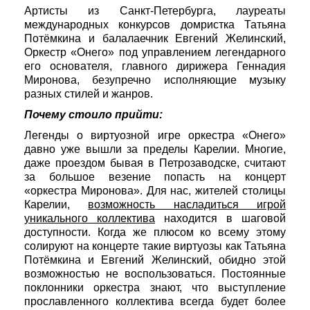
Артисты из Санкт-Петербурга, лауреаты
международных конкурсов домристка Татьяна
Потёмкина и балалаечник Евгений Желинский,
Оркестр «Онего» под управлением легендарного
его основателя, главного дирижера Геннадия
Миронова, безупречно исполняющие музыку
разных стилей и жанров.
Почему стоило прийти:
Легенды о виртуозной игре оркестра «Онего»
давно уже вышли за пределы Карелии. Многие,
даже проездом бывая в Петрозаводске, считают
за большое везение попасть на концерт
«оркестра Миронова». Для нас, жителей столицы
Карелии,
возможность насладиться игрой
уникального коллектива
находится в шаговой
доступности. Когда же плюсом ко всему этому
солируют на концерте такие виртуозы как Татьяна
Потёмкина и Евгений Желинский, обидно этой
возможностью не воспользоваться. Постоянные
поклонники оркестра знают, что выступление
прославленного коллектива всегда будет более