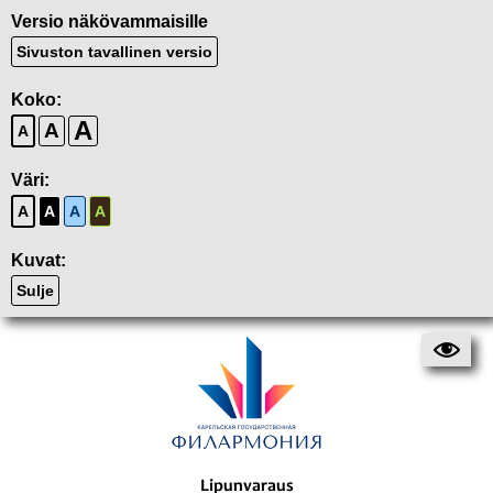
Versio näkövammaisille
Sivuston tavallinen versio
Koko:
A
A
A
Väri:
A
A
A
A
Kuvat:
Sulje
Lipunvaraus