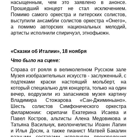
насыщенным, чем это заявлено в анонсе.
Прошедший концерт не стал исключением.
Помимо самого оркестра и питерских солистов,
выступили ансамбли солистов оркестра «Онего»,
а помимо авторских национальных мелодий,
артисты исполнили спиричуэл, этнофьюжн.
«Сказки об Италии», 18 ноября
Что было на сцене:
Справа от рояля в великолепном Русском зале
Музея изобразительных искусств - заслуженный, с
подтеками краски настоящий мольберт, на
который специально для концерта, только на один
вечер, водрузили из запасников музея картину
Владимира Стожарова «Сан-Джиминьано».
Шесть солистов Симфонического оркестра
филармонии: скрипачи Екатерина Исаева и
Павел Костров, альтисты Алена Медовикова и
Татьяна Васильчук, виолончелисты Иоанн Лапин
и Илья Досяк, а также пианист Матвей Бакалин
разными составами исполняли произведения