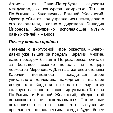
Артисты из Санкт-Петербурга, лауреаты
международных конкурсов домристка Татьяна
Потёмкина и балалаечник Евгений Желинский,
Оркестр «Онего» под управлением легендарного
его основателя, главного дирижера Геннадия
Миронова, безупречно исполняющие музыку
разных стилей и жанров.
Почему стоило прийти:
Легенды о виртуозной игре оркестра «Онего»
давно уже вышли за пределы Карелии. Многие,
даже проездом бывая в Петрозаводске, считают
за большое везение попасть на концерт
«оркестра Миронова». Для нас, жителей столицы
Карелии,
возможность насладиться игрой
уникального коллектива
находится в шаговой
доступности. Когда же плюсом ко всему этому
солируют на концерте такие виртуозы как Татьяна
Потёмкина и Евгений Желинский, обидно этой
возможностью не воспользоваться. Постоянные
поклонники оркестра знают, что выступление
прославленного коллектива всегда будет более