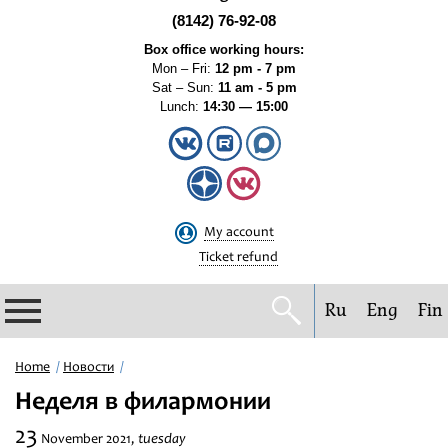
(8142) 76-92-08
Box office working hours:
Mon – Fri:
12 pm - 7 pm
Sat – Sun:
11 am - 5 pm
Lunch:
14:30 — 15:00
My account
Ticket refund
Ru
Eng
Fin
Philharmonic
Home
Новости
Неделя в филармонии
Current events
23
tuesday
November
2021,