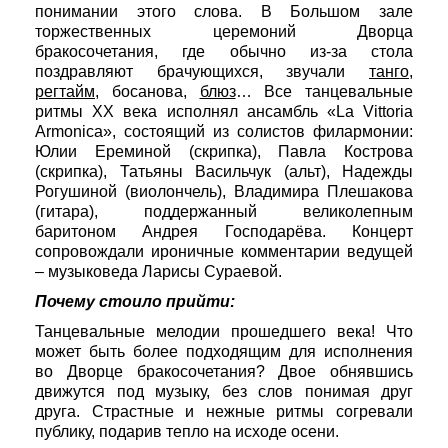
понимании этого слова. В Большом зале
торжественных церемоний Дворца
бракосочетания, где обычно из-за стола
поздравляют брачующихся, звучали
танго
,
регтайм
, босанова,
блюз
… Все танцевальные
ритмы ХХ века исполнял ансамбль «La Vittoria
Armonica», состоящий из солистов филармонии:
Юлии Ереминой (скрипка), Павла Кострова
(скрипка), Татьяны Васильчук (альт), Надежды
Рогушиной (виолончель), Владимира Плешакова
(гитара), поддержанный великолепным
баритоном Андрея Господарёва. Концерт
сопровождали ироничные комментарии ведущей
– музыковеда Ларисы Сураевой.
Почему стоило прийти:
Танцевальные мелодии прошедшего века! Что
может быть более подходящим для исполнения
во Дворце бракосочетания? Двое обнявшись
движутся под музыку, без слов понимая друг
друга. Страстные и нежные ритмы согревали
публику, подарив тепло на исходе осени.