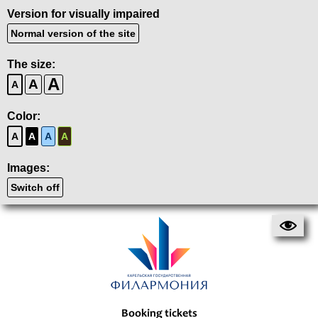
Version for visually impaired
Normal version of the site
The size:
A
A
A
Color:
A
A
A
A
Images:
Switch off
Booking tickets