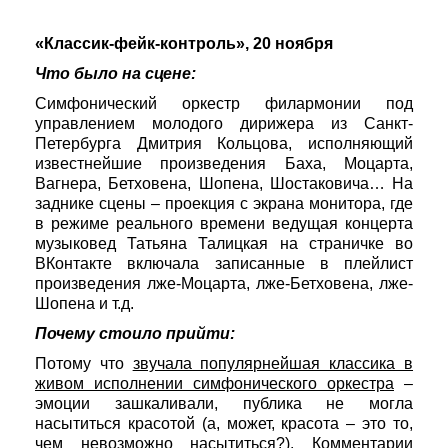
«Классик-фейк-контроль», 20 ноября
Что было на сцене:
Симфонический оркестр филармонии под
управлением молодого дирижера из Санкт-
Петербурга Дмитрия Кольцова, исполняющий
известнейшие произведения Баха, Моцарта,
Вагнера, Бетховена, Шопена, Шостаковича… На
заднике сцены – проекция с экрана монитора, где
в режиме реального времени ведущая концерта
музыковед Татьяна Талицкая на страничке во
ВКонтакте включала записанные в плейлист
произведения лже-Моцарта, лже-Бетховена, лже-
Шопена и т.д.
Почему стоило прийти:
Потому что
звучала популярнейшая классика в
живом исполнении симфонического оркестра
–
эмоции зашкаливали, публика не могла
насытиться красотой (а, может, красота – это то,
чем невозможно насытиться?). Комментарии