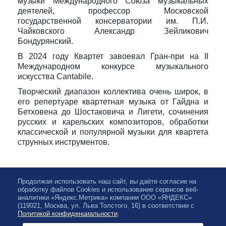
музыки Международного Союза музыкальных
деятелей, профессор Московской
государственной консерватории им. П.И.
Чайковского Александр Зейликович
Бондурянский.
В 2024 году Квартет завоевал Гран-при на II
Международном конкурсе музыкального
искусства Cantabile.
Творческий диапазон коллектива очень широк, в
его репертуаре квартетная музыка от Гайдна и
Бетховена до Шостаковича и Лигети, сочинения
русских и карельских композиторов, обработки
классической и популярной музыки для квартета
струнных инструментов.
Продолжая использовать наш сайт, вы даёте согласие на
обработку файлов Cookies и использование сервисов веб-
аналитики «Яндекс.Метрика» компании ООО «ЯНДЕКС»
(119021, Москва, ул. Льва Толстого, 16) в соответствии с
Политикой конфиденциальности
.