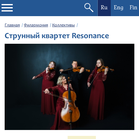
Ru
Eng
Fin
Филармония
Главная
Филармония
Коллективы
Струнный квартет Resonance
Афиша
Фестивали
Абонементы
Новости
Контакты