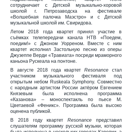
сотрудничает с Детской музыкально-хоровой
школой г. Петрозаводска на фестивале
«Волшебная палочка Маэстро» и с Детской
музыкальной школой им. Свиридова.
Летом 2018 года квартет принял участие в
съёмках телепередачи канала НТВ «Поедем,
поедим!» с Джоном Уорреном. Вместе с ним
квартет исполнил Застольную песню из оперы
Джузеппе Верди «Травиата» посреди мраморного
каньона Рускеала на понтоне.
В августе 2018 года квартет
Resonance
стал
участником музыкального фестиваля под
открытым небом Ruskeala Symphony. Совместно
с народным артистом России актёром Евгением
Князевым была исполнена программа
«Казанова» – моноспектакль по пьесе М.
Цветаевой «Феникс». Программа была высоко
оценена публикой.
В 2018 году квартет
Resonance
представил
слушателям программу русской музыки, которая
была исполнена в нескольких городах Карелии, а