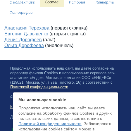
Состав
О коллективе
История
Концерты
Фотографии
Анастасия Терехова
(первая скрипка)
Евгения Давыденко
(вторая скрипка)
Денис Дорофеев
(альт)
Ольга Дорофеева
(виолончель)
Продолжая использовать наш сайт, вы даёте согласие на
обработку файлов Cookies и использование сервисов веб-
аналитики «Яндекс.Метрика» компании ООО «ЯНДЕКС»
(119021, Москва, ул. Льва Толстого, 16) в соответствии с
Политикой конфиденциальности
.
© 2026, Карельская Государственная филармония
Мы используем cookie
Карта сайта
Продолжая использовать наш сайт, вы даете
согласие на обработку файлов Cookies и других
Доступна оплата банковскими картами
пользовательских данных, в соответствии с
Политикой конфиденциальности
. Заблокировать
использование cookies сайтом можно в