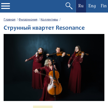
Ru
Eng
Fin
Филармония
Главная
Филармония
Коллективы
Струнный квартет Resonance
Афиша
Фестивали
Абонементы
Новости
Контакты