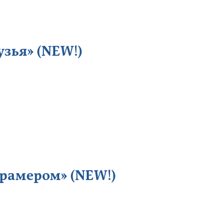
узья» (NEW!)
рамером» (NEW!)