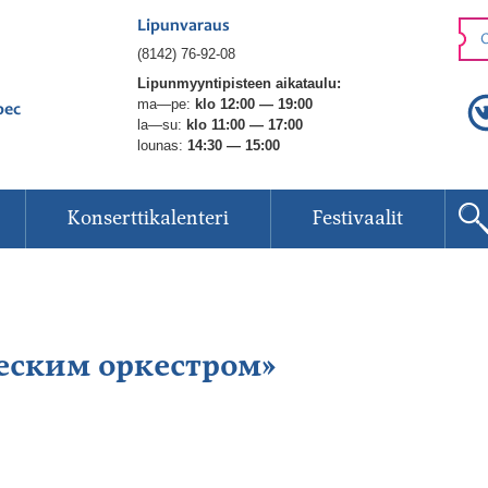
Lipunvaraus
O
(8142) 76-92-08
Lipunmyyntipisteen aikataulu:
ma—pe:
klo 12:00 — 19:00
рес
la—su:
klo 11:00 — 17:00
lounas:
14:30 — 15:00
Konserttikalenteri
Festivaalit
еским оркестром»