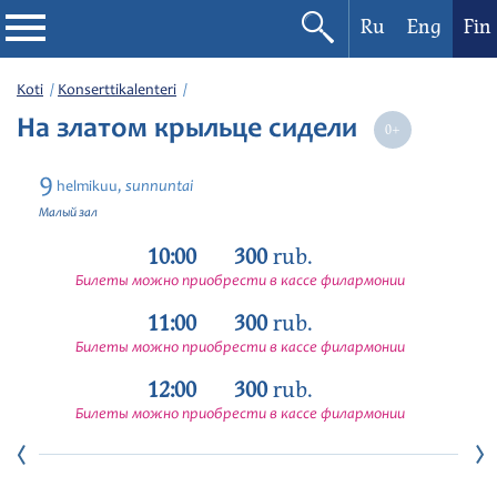
Ru
Eng
Fin
Filharmonia
Koti
Konserttikalenteri
На златом крыльце сидели
Konserttikalenteri
9
sunnuntai
helmikuu,
Festivaalit
Малый зал
10:00
300
rub.
Билеты можно приобрести в кассе филармонии
11:00
300
rub.
Билеты можно приобрести в кассе филармонии
12:00
300
rub.
Билеты можно приобрести в кассе филармонии