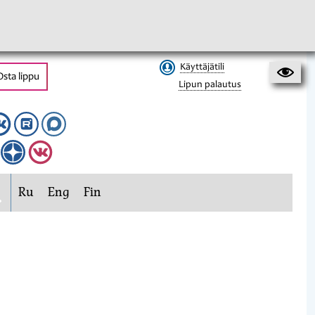
Käyttäjätili
Osta lippu
Lipun palautus
Ru
Eng
Fin