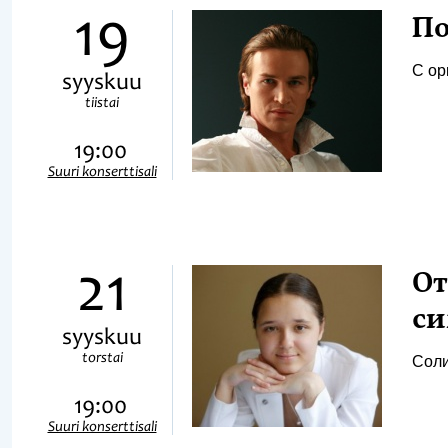
19
По
С ор
syyskuu
tiistai
19:00
Suuri konserttisali
21
От
си
syyskuu
torstai
Соли
19:00
Suuri konserttisali