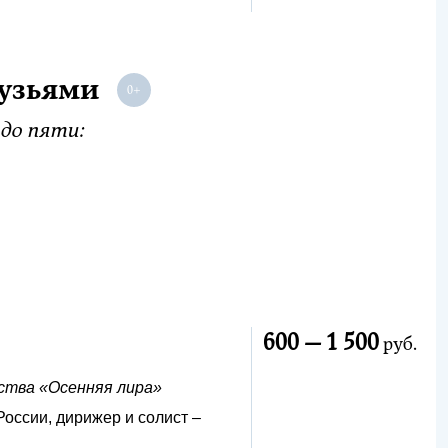
рузьями
до пяти:
600 —
1 500
руб.
ства «Осенняя лира»
оссии, дирижер и солист –