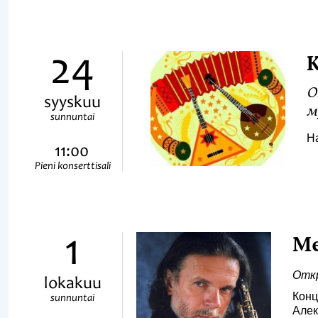
24
К
О
syyskuu
м
sunnuntai
На
11:00
Pieni konserttisali
1
М
Откр
lokakuu
Конц
sunnuntai
Алек