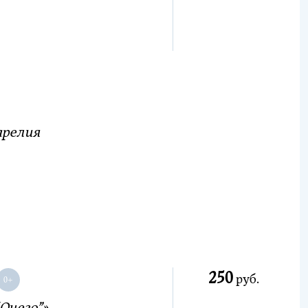
арелия
250
руб.