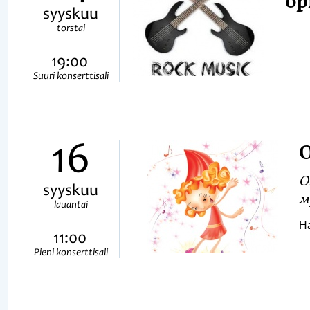
ор
syyskuu
torstai
19:00
Suuri konserttisali
16
О
О
syyskuu
м
lauantai
На
11:00
Pieni konserttisali