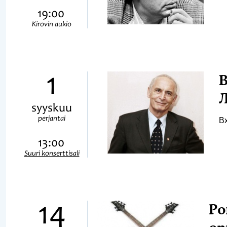
19:00
Kirovin aukio
1
В
Л
syyskuu
perjantai
В
13:00
Suuri konserttisali
14
Ро