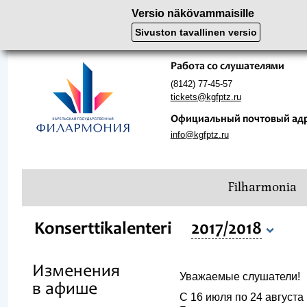
Versio näkövammaisille
Sivuston tavallinen versio
Работа со слушателями
(8142) 77-45-57
tickets@kgfptz.ru
Официальный почтовый ад
info@kgfptz.ru
Filharmonia
Konserttikalenteri
2017/2018
Изменения
Уважаемые слушатели!
в афише
С 16 июля по 24 августа 