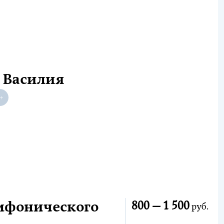
Р Василия
имфонического
800 —
1 500
руб.