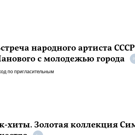
стреча народного артиста ССС
анового с молодежью города
ход по пригласительным
к-хиты. Золотая коллекция С