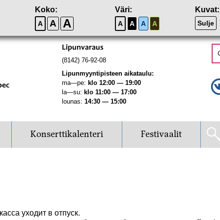
Koko:
Väri:
Kuvat:
A
A
Sulje
A
A
A
A
A
Lipunvaraus
(8142) 76-92-08
Lipunmyyntipisteen aikataulu:
ma—pe:
klo 12:00 — 19:00
рес
la—su:
klo 11:00 — 17:00
lounas:
14:30 — 15:00
Konserttikalenteri
Festivaalit
касса уходит в отпуск.