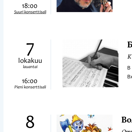
18:00
Suuri konserttisali
7
К
lokakuu
lauantai
В 
В
16:00
Pieni konserttisali
8
Во