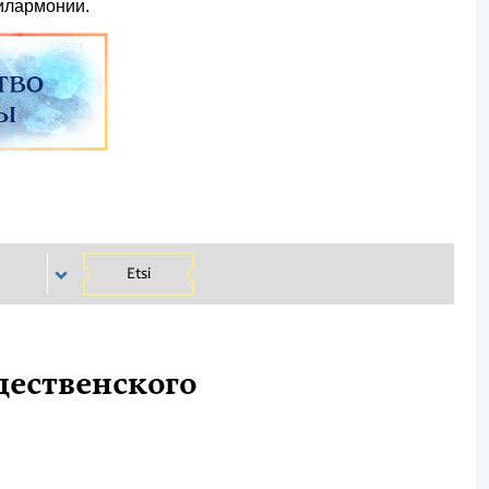
илармонии.
Etsi
дественского