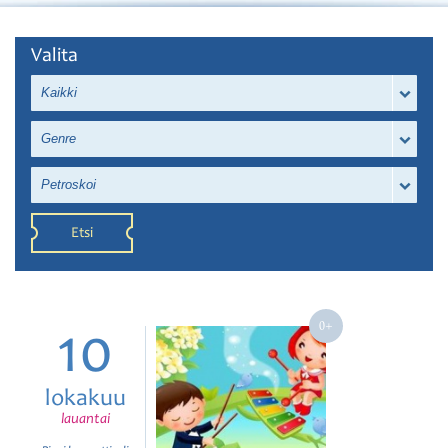
Valita
Kaikki
Genre
Petroskoi
Etsi
10
lokakuu
lauantai