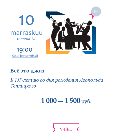
10
marraskuu
maanantai
19:00
Suuri konserttisali
Всё это джаз
К 135-летию со дня рождения Леопольда
Теплицкого
1 000 —
1 500
руб.
Vielä...