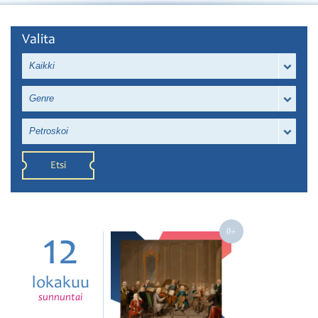
Valita
Kaikki
Genre
Petroskoi
Etsi
12
lokakuu
sunnuntai