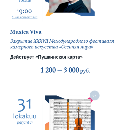
torstai
19:00
Suuri konserttisali
Musica Viva
Закрытие ХХХVII Международного фестиваля
камерного искусства «Осенняя лира»
Действует «Пушкинская карта»
1 200 —
3 000
руб.
31
lokakuu
perjantai