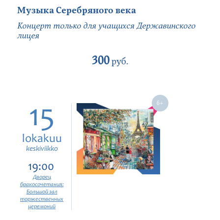
Музыка Серебряного века
Концерт только для учащихся Державинского
лицея
300
руб.
15
lokakuu
keskiviikko
19:00
Дворец
бракосочетания:
Большой зал
торжественных
церемоний