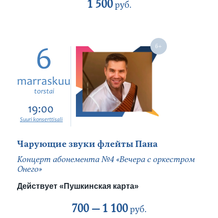
1 500
руб.
6
marraskuu
torstai
19:00
Suuri konserttisali
Чарующие звуки флейты Пана
Концерт абонемента №4 «Вечера с оркестром
Онего»
Действует «Пушкинская карта»
700 —
1 100
руб.