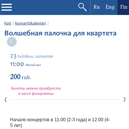
Ru
Eng
Fin
Filharmonia
Koti
Konserttikalenteri
Волшебная палочка для квартета
Konserttikalenteri
Festivaalit
23
sunnuntai
huhtikuu,
11:00
Малый зал
200
rub.
Билеты можно приобрести
в кассе филармонии
Начало концертов в 11.00 (2-3 года) и 12.00 (4-
5 лет)