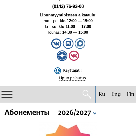
(8142) 76-92-08
Lipunmyyntipisteen aikataulu:
ma—pe:
klo 12:00 — 19:00
la—su:
klo 11:00 — 17:00
lounas:
14:30 — 15:00
Käyttäjätili
Lipun palautus
Ru
Eng
Fin
Filharmonia
Абонементы
2026/2027
Konserttikalenteri