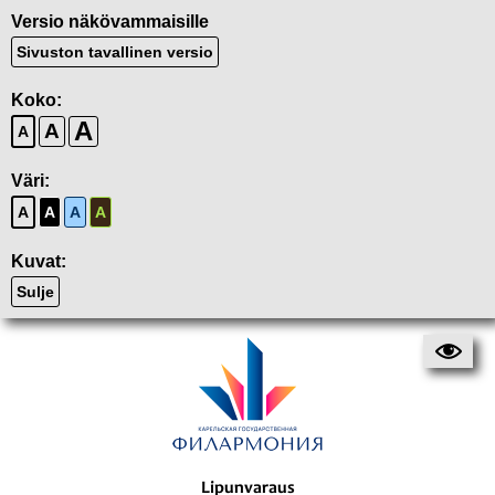
Versio näkövammaisille
Sivuston tavallinen versio
Koko:
A
A
A
Väri:
A
A
A
A
Kuvat:
Sulje
Lipunvaraus