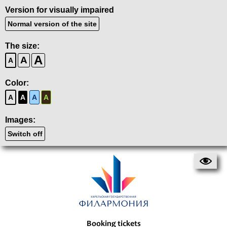
Version for visually impaired
Normal version of the site
The size:
A
A
A
Color:
A
A
A
A
Images:
Switch off
Booking tickets