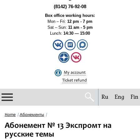
(8142) 76-92-08
Box office working hours:
Mon – Fri:
12 pm - 7 pm
Sat – Sun:
11 am - 5 pm
Lunch:
14:30 — 15:00
My account
Ticket refund
Ru
Eng
Fin
Philharmonic
Home
Абонементы
Абонемент № 13 Экспромт на
Current events
русские темы