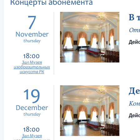
Концерты абонемента
7
В 
Отк
November
thursday
Дейс
18:00
Зал Музея
изобразительных
искусств РК
19
Де
Кон
December
thursday
Дейс
18:00
Зал Музея