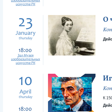
изобразительных
искусств РК
23
О 
Кон
January
thursday
Дейс
18:00
Зал Музея
изобразительных
искусств РК
10
Иг
Кон
April
thursday
К 15
Дейс
18:00