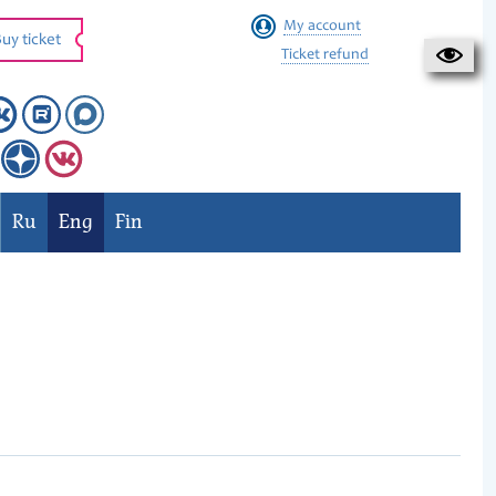
My account
uy ticket
Ticket refund
Ru
Eng
Fin