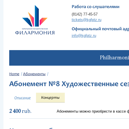
Работа со слушателями
(8142) 77-45-57
tickets@kgfptz.ru
Официальный почтовый ад
info@kgfptz.ru
Philharmon
Home
Абонементы
Абонемент №8 Художественные се
Концерты
Описание
2 400
rub.
Абонементы можно приобрести в кассе