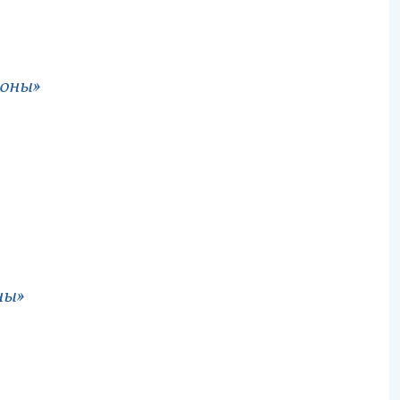
оны»
ны»