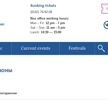
Booking tickets
B
(8142) 76-92-08
Box office working hours:
Mon – Fri:
12 pm - 7 pm
рес
Sat – Sun:
11 am - 5 pm
Lunch:
14:30 — 15:00
ic
Current events
Festivals
зоны
 филармонии