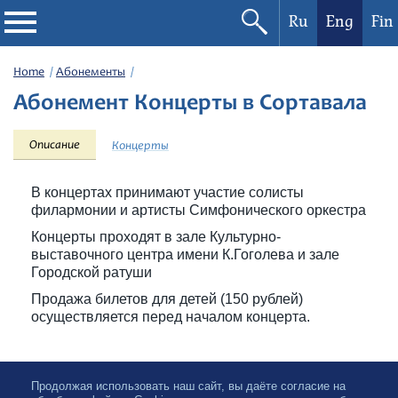
Ru
Eng
Fin
Philharmonic
Home
Абонементы
Абонемент Концерты в Сортавала
Current events
Описание
Концерты
Festivals
В концертах принимают участие солисты
филармонии и артисты Симфонического оркестра
Концерты проходят в зале Культурно-
выставочного центра имени К.Гоголева и зале
Городской ратуши
Продажа билетов для детей (150 рублей)
осуществляется перед началом концерта.
Продолжая использовать наш сайт, вы даёте согласие на