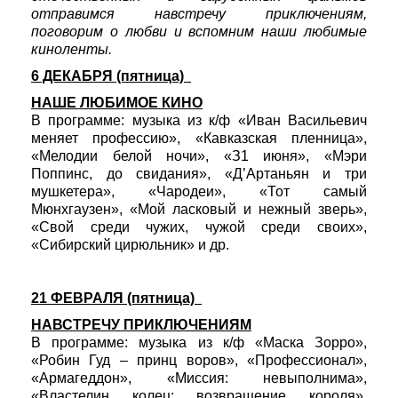
отправимся навстречу приключениям,
поговорим о любви и вспомним наши любимые
киноленты.
6 ДЕКАБРЯ (пятница)
НАШЕ ЛЮБИМОЕ КИНО
В программе: музыка из к/ф «Иван Васильевич
меняет профессию», «Кавказская пленница»,
«Мелодии белой ночи», «З1 июня», «Мэри
Поппинс, до свидания», «Д’Артаньян и три
мушкетера», «Чародеи», «Тот самый
Мюнхгаузен», «Мой ласковый и нежный зверь»,
«Свой среди чужих, чужой среди своих»,
«Сибирский цирюльник» и др.
21 ФЕВРАЛЯ (пятница)
НАВСТРЕЧУ ПРИКЛЮЧЕНИЯМ
В программе: музыка из к/ф «Маска Зорро»,
«Робин Гуд – принц воров», «Профессионал»,
«Армагеддон», «Миссия: невыполнима»,
«Властелин колец: возвращение короля»,