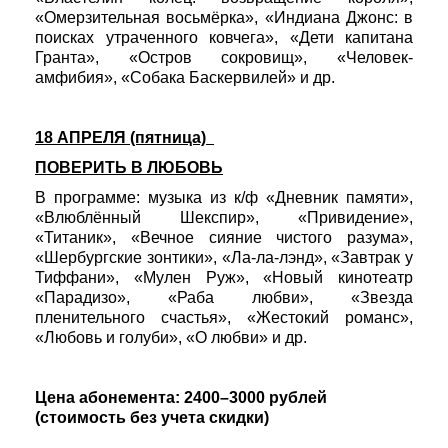
«Омерзительная восьмёрка», «Индиана Джонс: в
поисках утраченного ковчега», «Дети капитана
Гранта», «Остров сокровищ», «Человек-
амфибия», «Собака Баскервилей» и др.
18 АПРЕЛЯ (пятница)
ПОВЕРИТЬ В ЛЮБОВЬ
В программе: музыка из к/ф «Дневник памяти»,
«Влюблённый Шекспир», «Привидение»,
«Титаник», «Вечное сияние чистого разума»,
«Шербургские зонтики», «Ла-ла-лэнд», «Завтрак у
Тиффани», «Мулен Руж», «Новый кинотеатр
«Парадизо», «Раба любви», «Звезда
пленительного счастья», «Жестокий романс»,
«Любовь и голуби», «О любви» и др.
Цена абонемента: 2400–3000 рублей
(стоимость без учета скидки)