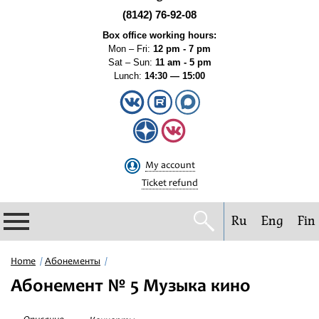
(8142) 76-92-08
Box office working hours:
Mon – Fri:
12 pm - 7 pm
Sat – Sun:
11 am - 5 pm
Lunch:
14:30 — 15:00
My account
Ticket refund
Ru
Eng
Fin
Philharmonic
Home
Абонементы
Абонемент № 5 Музыка кино
Current events