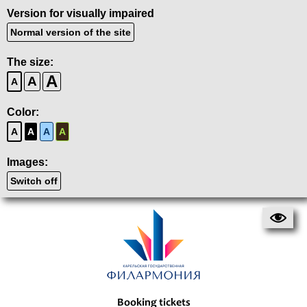
Version for visually impaired
Normal version of the site
The size:
A
A
A
Color:
A
A
A
A
Images:
Switch off
Booking tickets