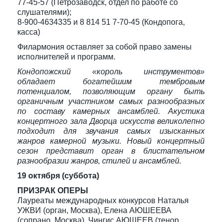
77-45-57 (Петрозаводск, отдел по работе со
слушателями);
8-900-4634335 и 8 814 51 7-70-45 (Кондопога,
касса)
Филармония оставляет за собой право замены
исполнителей и программ.
Кондопожский «король инструментов»
обладает богатейшим тембровым
потенциалом, позволяющим органу быть
органичным участником самых разнообразных
по составу камерных ансамблей. Акустика
концертного зала Дворца искусств великолепно
подходит для звучания самых изысканных
жанров камерной музыки. Новый концертный
сезон представит орган в блистательном
разнообразии жанров, стилей и ансамблей.
19 октября (суббота)
ПРИЗРАК ОПЕРЫ
Лауреаты международных конкурсов Наталья
УЖВИ (орган, Москва), Елена АЮШЕЕВА
(сопрано, Москва), Чингис АЮШЕЕВ (тенор,