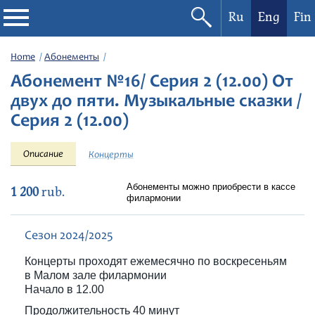
Ru
Eng
Fin
Philharmonic
Home
Абонементы
Абонемент №16/ Серия 2 (12.00) От
Current events
двух до пяти. Музыкальные сказки /
Серия 2 (12.00)
Festivals
Описание
Концерты
Абонементы можно приобрести в кассе
1 200
rub.
филармонии
Сезон 2024/2025
Концерты проходят ежемесячно по воскресеньям
в Малом зале филармонии
Начало в 12.00
Продолжительность 40 минут