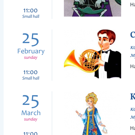
На
11:00
Small hall
25
к
February
м
sunday
На
11:00
Small hall
25
к
March
м
sunday
На
11:00