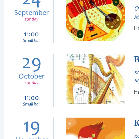
24
О
September
м
sunday
На
11:00
Small hall
29
к
October
м
sunday
На
11:00
Small hall
19
К
к