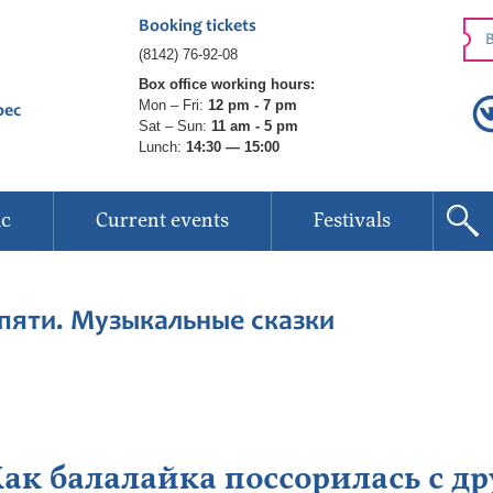
Booking tickets
B
(8142) 76-92-08
Box office working hours:
Mon – Fri:
12 pm - 7 pm
рес
Sat – Sun:
11 am - 5 pm
Lunch:
14:30 — 15:00
ic
Current events
Festivals
пяти. Музыкальные сказки
ак балалайка поссорилась с д