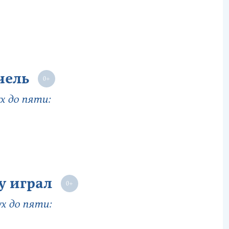
чель
х до пяти:
у играл
х до пяти: