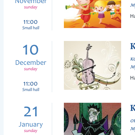
November
м
sunday
На
11:00
Small hall
10
к
December
м
sunday
На
11:00
Small hall
21
о
January
м
sunday