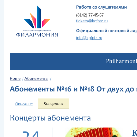
Работа со слушателями
(8142) 77-45-57
tickets@kgfptz.ru
Официальный почтовый ад
info@kgfptz.ru
Philharmon
Home
Абонементы
Абонементы №16 и №18 От двух до 
Концерты
Описание
Концерты абонемента
К