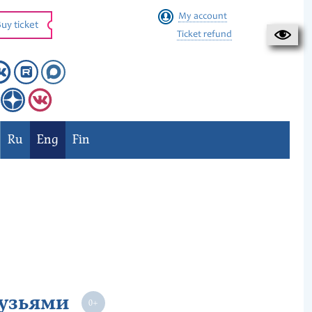
My account
uy ticket
Ticket refund
Ru
Eng
Fin
рузьями