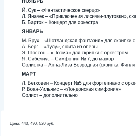
НОЯБРЬ
Й. Сук – «Фантастическое скерцо»
Л. Яначек – «Приключения лисички-плутовки», сю
Б. Барток – Концерт для оркестра
ЯНВАРЬ
М. Брух – «Шотландская фантазия» для скрипки с
А. Берг – «Лулу», сюита из оперы
Э. Шоссон – «Поэма» для скрипки с оркестром
Я. Сибелиус – Симфония № 7, до мажор
Солистка – Анна-Лиза Безродная (скрипка; Финля
МАРТ
Л. Бетховен – Концерт №5 для фортепиано с орк
Р. Воан-Уильямс – «Лондонская симфония»
Солист – дополнительно
Цена: 440, 490, 520 руб.