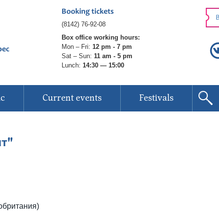
Booking tickets
B
(8142) 76-92-08
Box office working hours:
Mon – Fri:
12 pm - 7 pm
рес
Sat – Sun:
11 am - 5 pm
Lunch:
14:30 — 15:00
ic
Current events
Festivals
нт"
обритания)