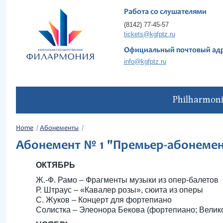
Работа со слушателями
(8142) 77-45-57
tickets@kgfptz.ru
Официальный почтовый ад
info@kgfptz.ru
Philharmon
Home
Абонементы
Абонемент № 1 "Премьер-абонеме
ОКТЯБРЬ
Ж.-Ф. Рамо – Фрагменты музыки из опер-балетов
Р. Штраус – «Кавалер розы», сюита из оперы
С. Жуков – Концерт для фортепиано
Солистка – Элеонора Бекова (фортепиано; Велик