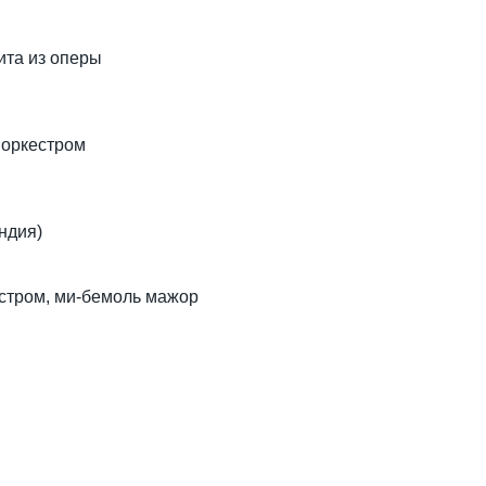
ита из оперы
 оркестром
ндия)
естром, ми-бемоль мажор