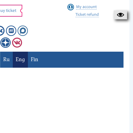
My account
uy ticket
Ticket refund
Ru
Eng
Fin