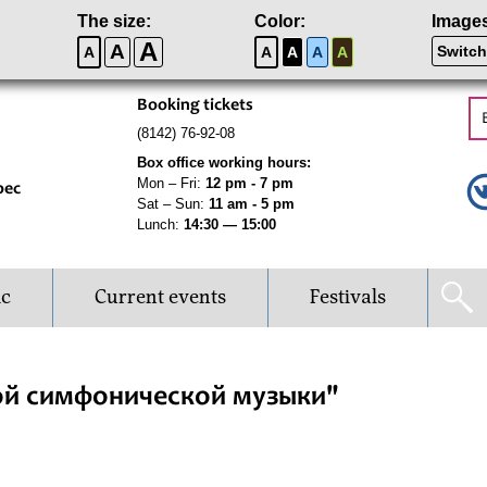
The size:
Color:
Image
A
A
Switch
A
A
A
A
A
Booking tickets
(8142) 76-92-08
Box office working hours:
Mon – Fri:
12 pm - 7 pm
рес
Sat – Sun:
11 am - 5 pm
Lunch:
14:30 — 15:00
ic
Current events
Festivals
ой симфонической музыки"