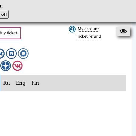
s:
 off
My account
Buy ticket
Ticket refund
Ru
Eng
Fin