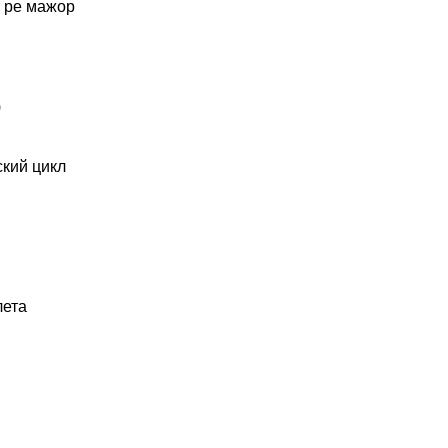
, ре мажор
)
ский цикл
лета