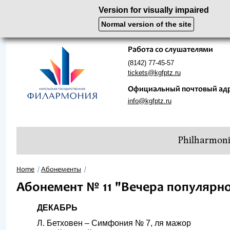
Version for visually impaired
Normal version of the site
Работа со слушателями
(8142) 77-45-57
tickets@kgfptz.ru
Официальный почтовый ад
info@kgfptz.ru
Philharmon
Home
Абонементы
Абонемент № 11 "Вечера популярн
ДЕКАБРЬ
Л. Бетховен – Симфония № 7, ля мажор