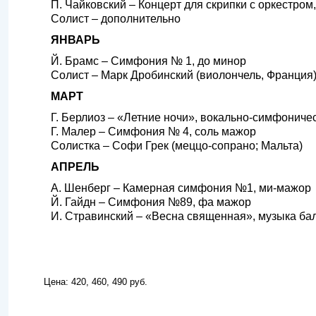
П. Чайковский – Концерт для скрипки с оркестром
Солист – дополнительно
ЯНВАРЬ
Й. Брамс – Симфония № 1, до минор
Солист – Марк Дробинский (виолончель, Франция
МАРТ
Г. Берлиоз – «Летние ночи», вокально-симфониче
Г. Малер – Симфония № 4, соль мажор
Солистка – Софи Грек (меццо-сопрано; Мальта)
АПРЕЛЬ
А. Шенберг – Камерная симфония №1, ми-мажор
Й. Гайдн – Симфония №89, фа мажор
И. Стравинский – «Весна священная», музыка ба
Цена: 420, 460, 490 руб.