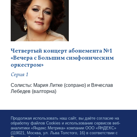
Четвертый концерт абонемента №1
«Вечера с Большим симфоническим
оркестром»
Серия 1
Солисты: Мария Литке (сопрано) и Вячеслав
Лебедев (валторна)
Продолжая использовать наш сайт, вы даёте согласие на
обработку файлов Cookies и использование сервисов веб-
аналитики «Яндекс.Метрика» компании ООО «ЯНДЕКС»
(119021, Москва, ул. Льва Толстого, 16) в соответствии с