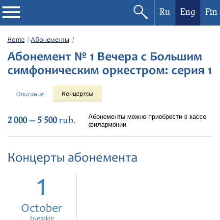
Ru
Eng
Fin
Philharmonic
Home
Абонементы
Абонемент № 1 Вечера с Большим
Current events
симфоническим оркестром: серия 1
Festivals
Концерты
Описание
Абонементы можно приобрести в кассе
2 000 — 5 500
rub.
филармонии
Концерты абонемента
1
October
tuesday