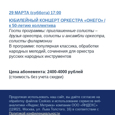
29 МАРТА (суббота) 17:00
ЮБИЛЕЙНЫЙ КОНЦЕРТ ОРКЕСТРА «ОНЕГО» /
к 50-летию коллектива
Гости программы: приглашенные солисты –
друзья оркестра, солисты и ансамбли оркестра,
солисты филармонии
В программе: популярная классика, обработки
народных мелодий, сочинения для оркестра
русских народных инструментов
Цена абонемента: 2400-4000 рублей
(стоимость без учета скидки)
Продолжая использовать наш сайт, вы даёте согласие на
обработку файлов Cookies и использование сервисов веб-
аналитики «Яндекс.Метрика» компании ООО «ЯНДЕКС»
(119021, Москва, ул. Льва Толстого, 16) в соответствии с
Политикой конфиденциальности
.