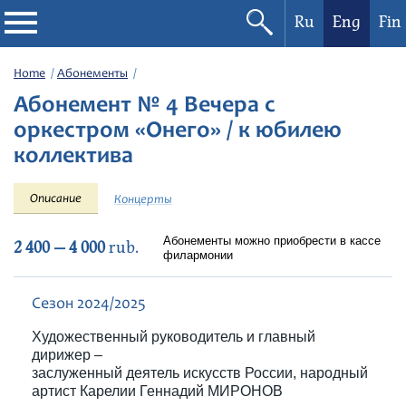
Ru
Eng
Fin
Philharmonic
Home
Абонементы
Абонемент № 4 Вечера с
Current events
оркестром «Онего» / к юбилею
коллектива
Festivals
Описание
Концерты
Абонементы можно приобрести в кассе
2 400 — 4 000
rub.
филармонии
Сезон 2024/2025
Художественный руководитель и главный
дирижер –
заслуженный деятель искусств России, народный
артист Карелии Геннадий МИРОНОВ