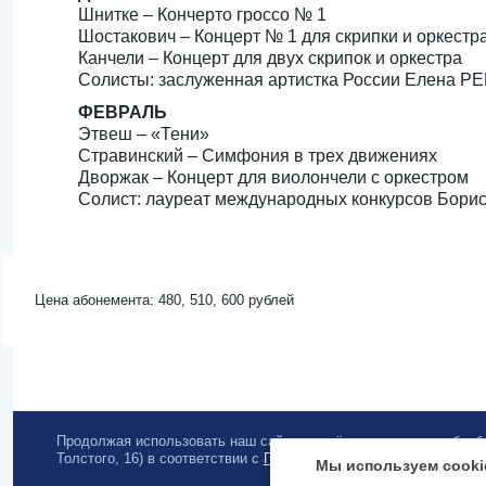
Шнитке – Кончерто гроссо № 1
Шостакович – Концерт № 1 для скрипки и оркестр
Канчели – Концерт для двух скрипок и оркестра
Солисты: заслуженная артистка России Елена 
ФЕВРАЛЬ
Этвеш – «Тени»
Стравинский – Симфония в трех движениях
Дворжак – Концерт для виолончели с оркестром
Солист: лауреат международных конкурсов Бо
Цена абонемента: 480, 510, 600 рублей
Продолжая использовать наш сайт, вы даёте согласие на обра
Толстого, 16) в соответствии с
Политикой конфиденциальности
.
Мы используем cooki