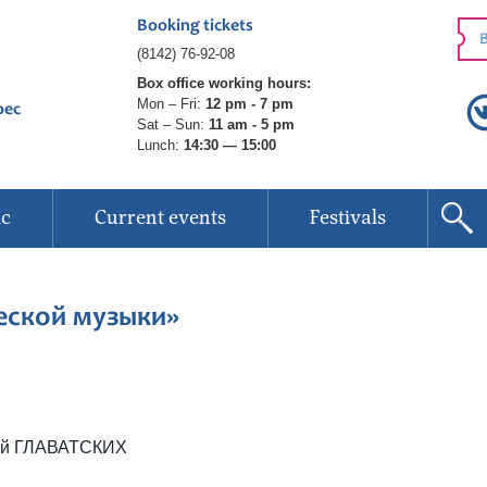
Booking tickets
B
(8142) 76-92-08
Box office working hours:
Mon – Fri:
12 pm - 7 pm
рес
Sat – Sun:
11 am - 5 pm
Lunch:
14:30 — 15:00
ic
Current events
Festivals
еской музыки»
гей ГЛАВАТСКИХ