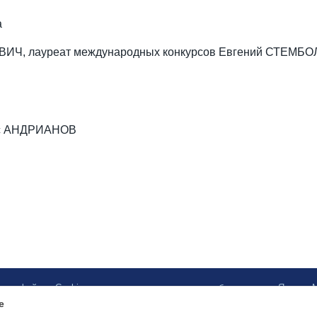
а
РЕВИЧ, лауреат международных конкурсов Евгений СТЕМ
рис АНДРИАНОВ
ботку файлов Cookies и использование сервисов веб-аналитики «Яндекс
e