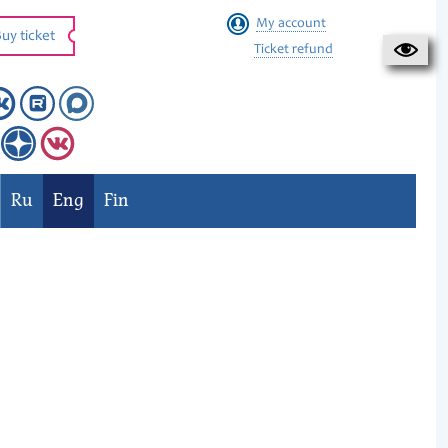
My account
uy ticket
Ticket refund
Ru
Eng
Fin