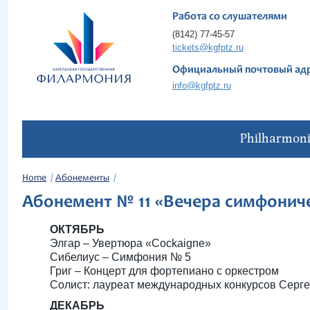
Работа со слушателями
(8142) 77-45-57
tickets@kgfptz.ru
Официальный почтовый ад
info@kgfptz.ru
Philharmon
Home
Абонементы
Абонемент № 11 «Вечера симфонич
ОКТЯБРЬ
Элгар – Увертюра «Cockaigne»
Сибелиус – Симфония № 5
Григ – Концерт для фортепиано с оркестром
Солист: лауреат международных конкурсов Сер
ДЕКАБРЬ