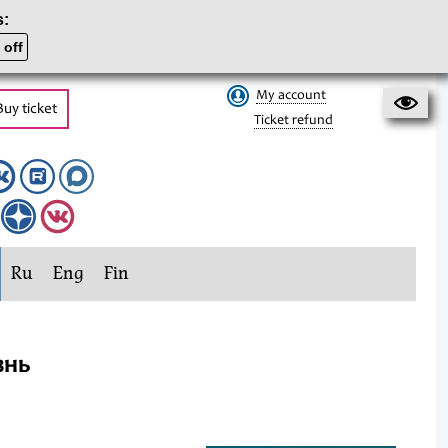
s:
 off
My account
Buy ticket
Ticket refund
Ru
Eng
Fin
знь