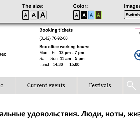
The size:
Color:
Image
A
A
Switch
A
A
A
A
A
Booking tickets
(8142) 76-92-08
Box office working hours:
Mon – Fri:
12 pm - 7 pm
рес
Sat – Sun:
11 am - 5 pm
Lunch:
14:30 — 15:00
ic
Current events
Festivals
льные удовольствия. Люди, ноты, жи