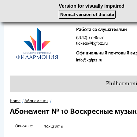
Version for visually impaired
Normal version of the site
Работа со слушателями
(8142) 77-45-57
tickets@kgfptz.ru
Официальный почтовый ад
info@kgfptz.ru
Philharmon
Home
Абонементы
Абонемент № 10 Воскресные музыка
Описание
Концерты