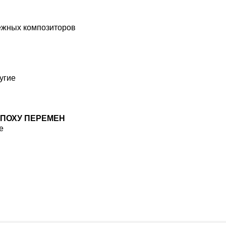
бежных композиторов
угие
ЭПОХУ ПЕРЕМЕН
е
ботку файлов Cookies и использование сервисов веб-аналитики «Яндекс