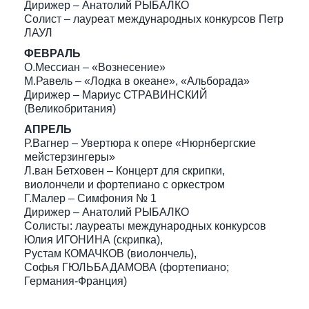
Дирижер – Анатолий РЫБАЛКО
Солист – лауреат международных конкурсов Петр
ЛАУЛ
ФЕВРАЛЬ
О.Мессиан – «Вознесение»
М.Равель – «Лодка в океане», «Альборада»
Дирижер – Мариус СТРАВИНСКИЙ
(Великобритания)
АПРЕЛЬ
Р.Вагнер – Увертюра к опере «Нюрнбергские
мейстерзингеры»
Л.ван Бетховен – Концерт для скрипки,
виолончели и фортепиано с оркестром
Г.Малер – Симфония № 1
Дирижер – Анатолий РЫБАЛКО
Солисты: лауреаты международных конкурсов
Юлия ИГОНИНА (скрипка),
Рустам КОМАЧКОВ (виолончель),
Софья ГЮЛЬБАДАМОВА (фортепиано;
Германия-Франция)