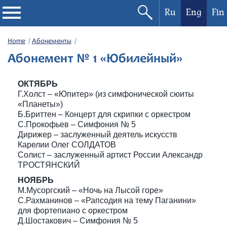
Ru
Eng
Fin
Philharmonic
Home
Абонементы
Абонемент № 1 «Юбилейный»
Current events
ОКТЯБРЬ
Festivals
Г.Холст – «Юпитер» (из симфонической сюиты
«Планеты»)
Б.Бриттен – Концерт для скрипки с оркестром
С.Прокофьев – Симфония № 5
Дирижер – заслуженный деятель искусств
Карелии Олег СОЛДАТОВ
Солист – заслуженный артист России Александр
ТРОСТЯНСКИЙ
НОЯБРЬ
М.Мусоргский – «Ночь на Лысой горе»
С.Рахманинов – «Рапсодия на тему Паганини»
для фортепиано с оркестром
Д.Шостакович – Симфония № 5