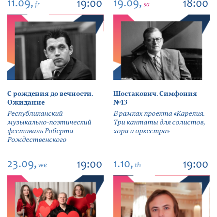
11.09,
19.09,
19:00
18:00
fr
sa
С рождения до вечности.
Шостакович. Симфония
Ожидание
№13
Республиканский
В рамках проекта «Карелия.
музыкально-поэтический
Три кантаты для солистов,
фестиваль Роберта
хора и оркестра»
Рождественского
23.09,
1.10,
19:00
19:00
we
th