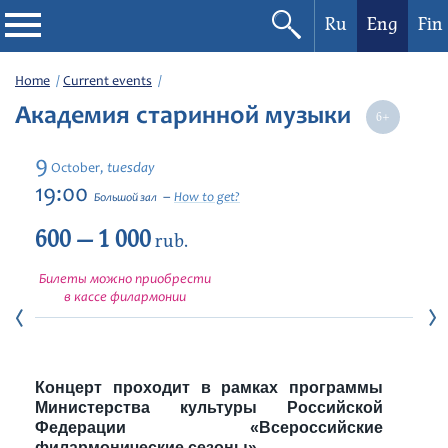
Ru
Eng
Fin
Philharmonic
Home
Current events
Академия старинной музыки
Current events
9
tuesday
October,
Festivals
19:00
How to get?
Большой зал
600 — 1 000
rub.
Билеты можно приобрести
в кассе филармонии
Концерт проходит в рамках программы
Министерства культуры Российской
Федерации «Всероссийские
филармонические сезоны»