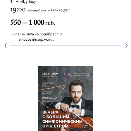
11
friday
April,
Festivals
19:00
How to get?
Большой зал
550 — 1 000
rub.
Билеты можно приобрести
в кассе филармонии