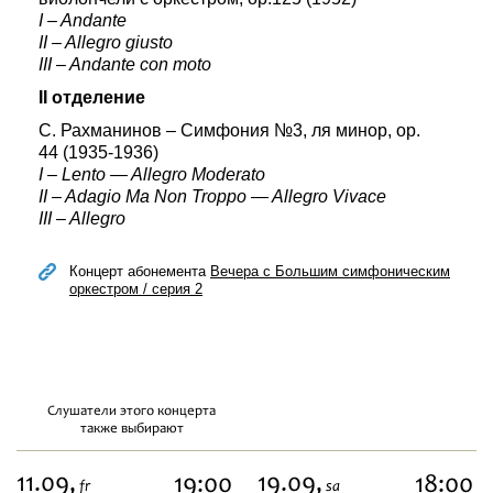
I – Andante
II – Allegro giusto
III – Andante con moto
II отделение
С. Рахманинов – Симфония №3, ля минор, op.
44 (1935-1936)
I – Lento — Allegro Moderato
II – Adagio Ma Non Troppo — Allegro Vivace
III – Allegro
Концерт абонемента
Вечера с Большим симфоническим
оркестром / серия 2
Слушатели этого концерта
также выбирают
11.09,
19.09,
19:00
18:00
fr
sa