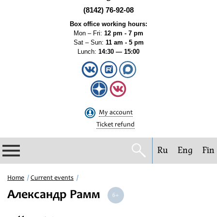
(8142) 76-92-08
Box office working hours:
Mon – Fri:
12 pm - 7 pm
Sat – Sun:
11 am - 5 pm
Lunch:
14:30 — 15:00
My account
Ticket refund
Ru
Eng
Fin
Philharmonic
Home
Current events
Александр Рамм
Current events