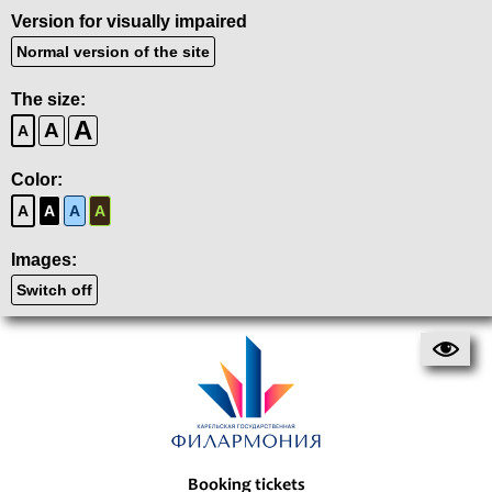
Version for visually impaired
Normal version of the site
The size:
A
A
A
Color:
A
A
A
A
Images:
Switch off
Booking tickets