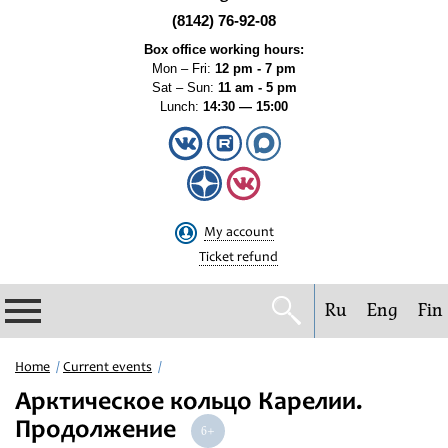
(8142) 76-92-08
Box office working hours:
Mon – Fri:
12 pm - 7 pm
Sat – Sun:
11 am - 5 pm
Lunch:
14:30 — 15:00
My account
Ticket refund
Ru
Eng
Fin
Philharmonic
Home
Current events
Арктическое кольцо Карелии.
Current events
Продолжение