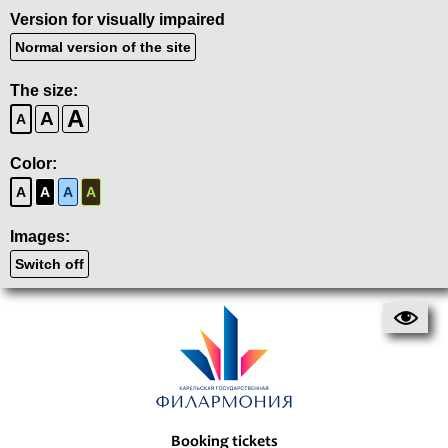
Version for visually impaired
Normal version of the site
The size:
A
A
A
Color:
A
A
A
A
Images:
Switch off
Booking tickets