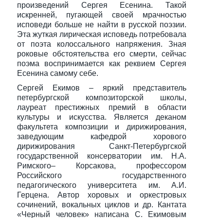
произведений Сергея Есенина. Такой
искренней, пугающей своей мрачностью
исповеди больше не найти в русской поэзии.
Эта жуткая лирическая исповедь потребовала
от поэта колоссального напряжения. Зная
роковые обстоятельства его смерти, сейчас
поэма воспринимается как реквием Сергея
Есенина самому себе.
Сергей Екимов – яркий представитель
петербургской композиторской школы,
лауреат престижных премий в области
культуры и искусства. Является деканом
факультета композиции и дирижирования,
заведующим кафедрой хорового
дирижирования Санкт-Петербургской
государственной консерватории им. Н.А.
Римского– Корсакова, профессором
Российского государственного
педагогического университета им. А.И.
Герцена. Автор хоровых и оркестровых
сочинений, вокальных циклов и др. Кантата
«Черный человек» написана С. Екимовым