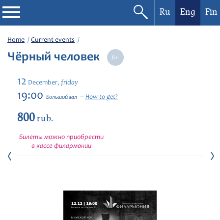
Ru
Eng
Fin
Philharmonic
Home
Current events
Чёрный человек
Current events
12
friday
December,
Festivals
19:00
How to get?
Большой зал
800
rub.
Билеты можно приобрести
в кассе филармонии