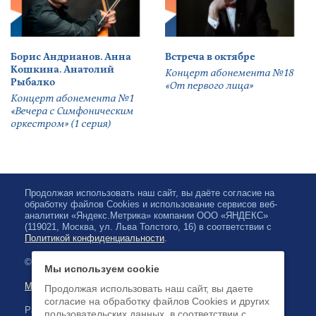
Борис Андрианов. Анна
Встреча в октябре
Кошкина. Анатолий
Концерт абонемента №18
Рыбалко
«От первого лица»
Концерт абонемента №1
«Вечера с Симфоническим
оркестром» (1 серия)
Продолжая использовать наш сайт, вы даёте согласие на
обработку файлов Cookies и использование сервисов веб-
аналитики «Яндекс.Метрика» компании ООО «ЯНДЕКС»
(119021, Москва, ул. Льва Толстого, 16) в соответствии с
Политикой конфиденциальности
.
© 2026, Karelian State Philharmonic
Мы используем cookie
Map of site
Продолжая использовать наш сайт, вы даете
согласие на обработку файлов Cookies и других
Payment by credit cards available
пользовательских данных, в соответствии с