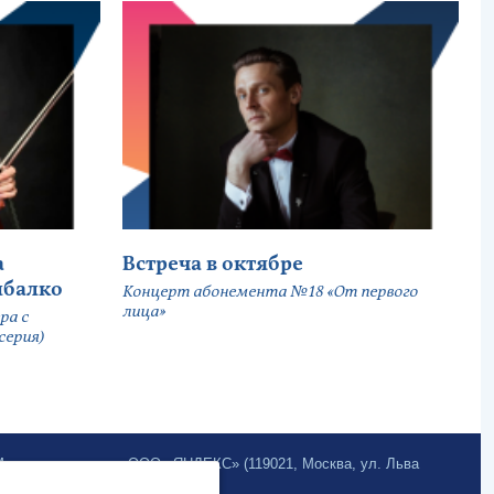
а
Встреча в октябре
ыбалко
Концерт абонемента №18 «От первого
лица»
ра с
серия)
.Метрика» компании ООО «ЯНДЕКС» (119021, Москва, ул. Льва