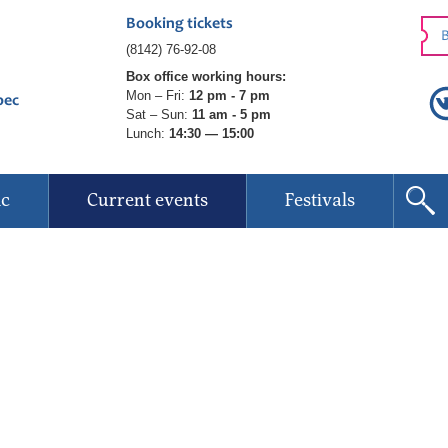
Booking tickets
B
(8142) 76-92-08
Box office working hours:
Mon – Fri:
12 pm - 7 pm
рес
Sat – Sun:
11 am - 5 pm
Lunch:
14:30 — 15:00
ic
Current events
Festivals