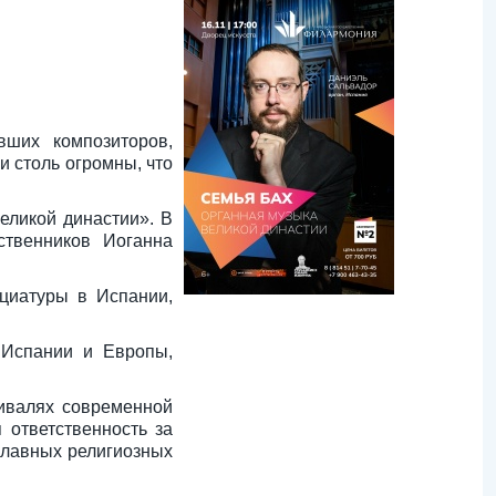
вших композиторов,
и столь огромны, что
еликой династии». В
ственников Иоганна
циатуры в Испании,
 Испании и Европы,
ивалях современной
 ответственность за
главных религиозных