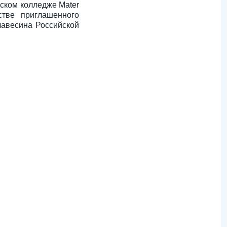
дском колледже Mater
стве приглашенного
лавесина Российской