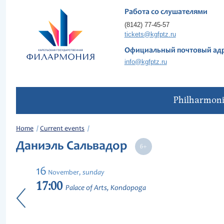
Работа со слушателями
(8142) 77-45-57
tickets@kgfptz.ru
Официальный почтовый ад
info@kgfptz.ru
Philharmon
Home
Current events
Даниэль Сальвадор
16
sunday
November,
17:00
Palace of Arts, Kondopoga