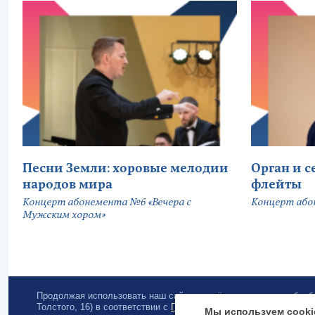
Песни Земли: хоровые мелодии
Орган и 
народов мира
флейты
Концерт абонемента №6 «Вечера с
Концерт або
Мужским хором»
Продолжая использовать наш сайт, вы даёте согласие на обра
Толстого, 16) в соответствии с
Политикой конфиденциальности
.
Мы используем cooki