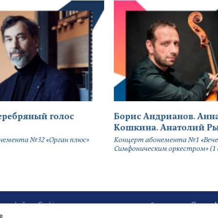
серебряный голос
Борис Андрианов. Анн
Кошкина. Анатолий Р
немента №32 «Орган плюс»
Концерт абонемента №1 «Вече
Симфоническим оркестром» (1 
ботку файлов Cookies и использование сервисов веб-аналитики «Яндекс
e