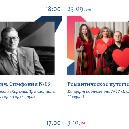
23.09,
18:00
we
ич. Симфония №13
Романтическое путеше
екта «Карелия. Три кантаты
Концерт абонемента №12 «И сн
, хора и оркестра»
(1 серия)
3.10,
17:00
sa