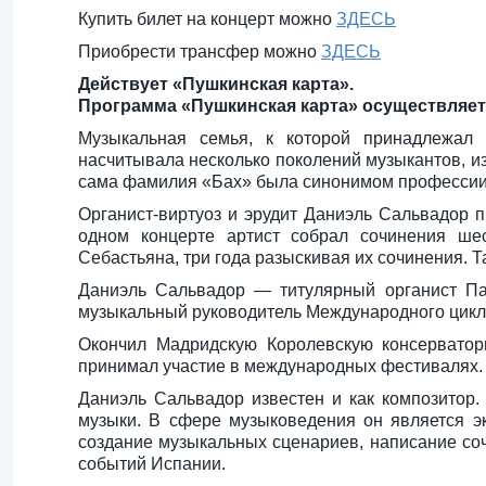
Купить билет на концерт можно
ЗДЕСЬ
Приобрести трансфер можно
ЗДЕСЬ
Действует «Пушкинская карта».
Программа «Пушкинская карта» осуществляетс
Музыкальная семья, к которой принадлежал 
насчитывала несколько поколений музыкантов, из
сама фамилия «Бах» была синонимом профессии
Органист-виртуоз и эрудит Даниэль Сальвадор 
одном концерте артист собрал сочинения ше
Себастьяна, три года разыскивая их сочинения. 
Даниэль Сальвадор — титулярный органист Па
музыкальный руководитель Международного цикла
Окончил Мадридскую Королевскую консерватор
принимал участие в международных фестивалях. 
Даниэль Сальвадор известен и как композитор
музыки. В сфере музыковедения он является эк
создание музыкальных сценариев, написание со
событий Испании.