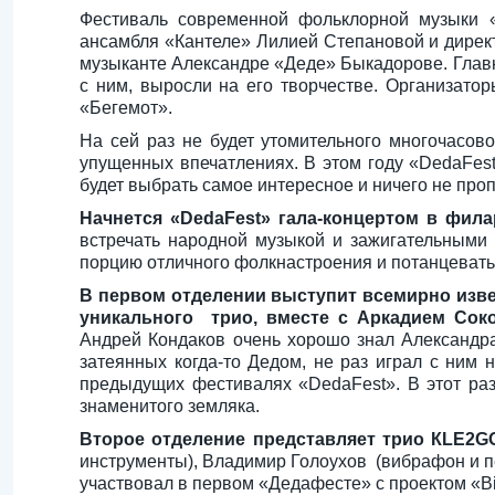
Фестиваль современной фольклорной музыки «
ансамбля «Кантеле» Лилией Степановой и дире
музыканте Александре «Деде» Быкадорове. Главна
с ним, выросли на его творчестве. Организато
«Бегемот».
На сей раз не будет утомительного многочасов
упущенных впечатлениях. В этом году «DedaFest
будет выбрать самое интересное и ничего не проп
Начнется «DedaFest» гала-концертом в фила
встречать народной музыкой и зажигательными
порцию отличного фолкнастроения и потанцевать
В первом отделении выступит всемирно из
уникального трио, вместе с Аркадием Соко
Андрей Кондаков очень хорошо знал Александра
затеянных когда-то Дедом, не раз играл с ним 
предыдущих фестивалях «DedaFest». В этот раз
знаменитого земляка.
Второе отделение представляет трио КLЕ2G
инструменты), Владимир Голоухов (вибрафон и пе
участвовал в первом «Дедафесте» с проектом «B