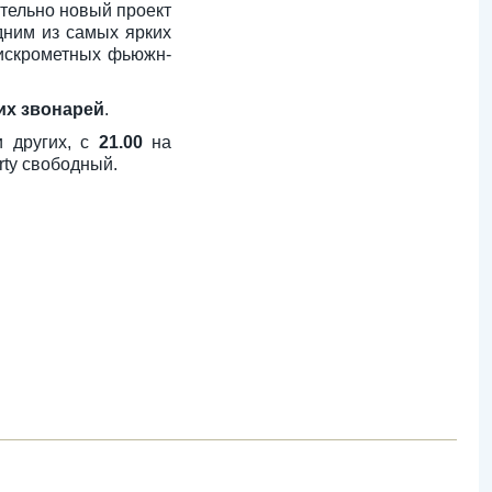
тельно новый проект
дним из самых ярких
 искрометных фьюжн-
их звонарей
.
 других, с
21.00
на
arty свободный.