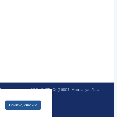
.Метрика» компании ООО «ЯНДЕКС» (119021, Москва, ул. Льва
Site development:
Понятно, спасибо
Internet business systems