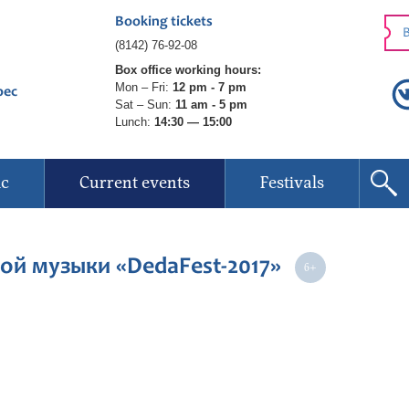
Booking tickets
B
(8142) 76-92-08
Box office working hours:
Mon – Fri:
12 pm - 7 pm
рес
Sat – Sun:
11 am - 5 pm
Lunch:
14:30 — 15:00
ic
Current events
Festivals
ой музыки «DedaFest-2017»