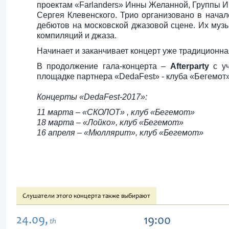
проектам «Farlanders» Инны Желанной, Группы 
Сергея Клевенского. Трио организовано в начал
дебютов на московской джазовой сцене. Их муз
компиляций и джаза.
Начинает и заканчивает концерт уже традиционн
В продолжение гала-концерта –
Afterparty
с уч
площадке партнера «DedaFest» - клуба «Бегемот».
Концерты «DedaFest-2017»:
11 марта – «СКОЛОТ» , клуб «Бегемот»
18 марта – «Лойко», клуб «Бегемот»
16 апреля – «Мюллярит», клуб «Бегемот»
Слушатели этого концерта также выбирают
24.09,
19:00
th