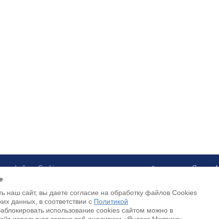
ботку файлов Cookies и использование сервисов веб-аналитики «Яндекс
e
ь наш сайт, вы даете согласие на обработку файлов Cookies
Payment by credit cards available
ких данных, в соответствии с
Политикой
Заблокировать использование cookies сайтом можно в