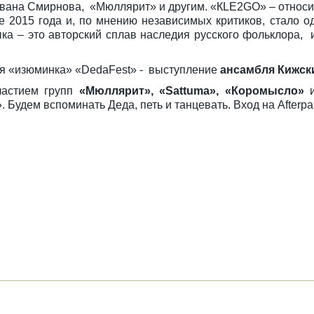
Ивана Смирнова, «Мюллярит» и другим. «КLЕ2GО» – относи
е 2015 года и, по мнению независимых критиков, стало о
ыка – это авторский сплав наследия русского фольклора,
ая «изюминка» «DedaFest» - выступление
ансамбля Кижск
астием групп
«Мюллярит», «Sattuma», «Коромысло»
и
 Будем вспоминать Деда, петь и танцевать. Вход на Afterp