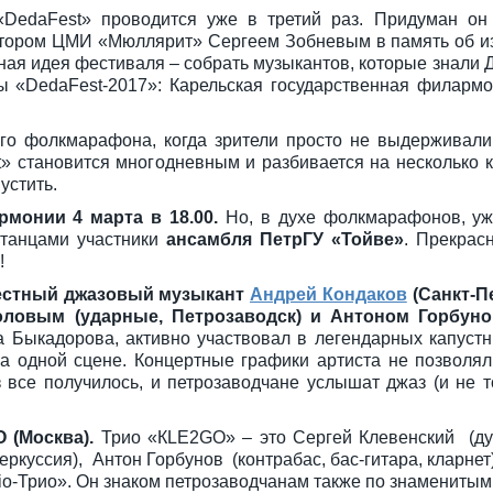
DedaFest» проводится уже в третий раз. Придуман он
ктором ЦМИ «Мюллярит» Сергеем Зобневым в память об и
я идея фестиваля – собрать музыкантов, которые знали Д
ры «DedaFest-2017»: Карельская государственная филармо
ого фолкмарафона, когда зрители просто не выдерживали
» становится многодневным и разбивается на несколько к
устить.
рмонии 4 марта в 18.00.
Но, в духе фолкмарафонов, у
 танцами участники
ансамбля ПетрГУ «Тойве»
. Прекрас
!
вестный джазовый музыкант
Андрей Кондаков
(Санкт-Пе
ловым (ударные, Петрозаводск) и Антоном Горбунов
 Быкадорова, активно участвовал в легендарных капустн
на одной сцене. Концертные графики артиста не позволял
 все получилось, и петрозаводчане услышат джаз (и не т
О (Москва).
Трио «КLЕ2GО» – это Сергей Клевенский (д
ркуссия), Антон Горбунов (контрабас, бас-гитара, кларнет
io-Трио». Он знаком петрозаводчанам также по знамениты