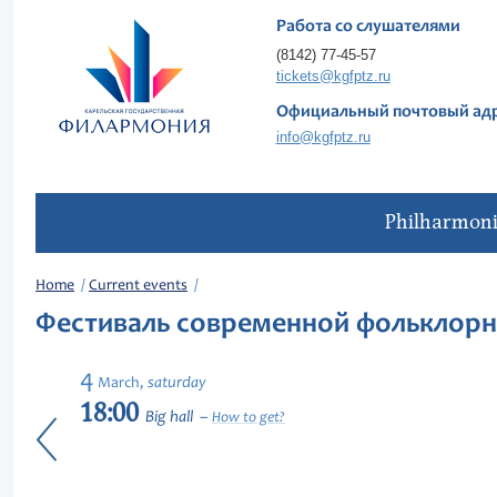
Работа со слушателями
(8142) 77-45-57
tickets@kgfptz.ru
Официальный почтовый ад
info@kgfptz.ru
Philharmon
Home
Current events
Фестиваль современной фольклорн
4
saturday
March,
18:00
Big hall
How to get?