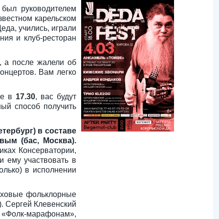
 был руководителем
звестном карельском
еда, учились, играли
ния и клуб-ресторан
, а после жалели об
онцертов. Вам легко
же в
17.30
, вас будут
ный способ получить
тербург) в составе
ым (бас, Москва).
иках Консерватории,
и ему участвовать в
олько) в исполнении
уховые фольклорные
). Сергей Клевенский
м «Фолк-марафонам»,