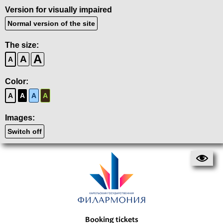
Version for visually impaired
Normal version of the site
The size:
A
A
A
Color:
A
A
A
A
Images:
Switch off
Booking tickets