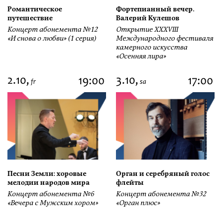
Романтическое
Фортепианный вечер.
путешествие
Валерий Кулешов
Концерт абонемента №12
Открытие ХХХVIII
«И снова о любви» (1 серия)
Международного фестиваля
камерного искусства
«Осенняя лира»
2.10,
3.10,
19:00
17:00
fr
sa
Песни Земли: хоровые
Орган и серебряный голос
мелодии народов мира
флейты
Концерт абонемента №6
Концерт абонемента №32
«Вечера с Мужским хором»
«Орган плюс»