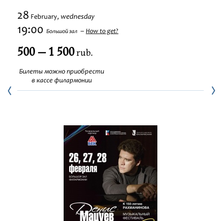
Festivals
28
wednesday
February,
19:00
How to get?
Большой зал
500 — 1 500
rub.
Билеты можно приобрести
в кассе филармонии