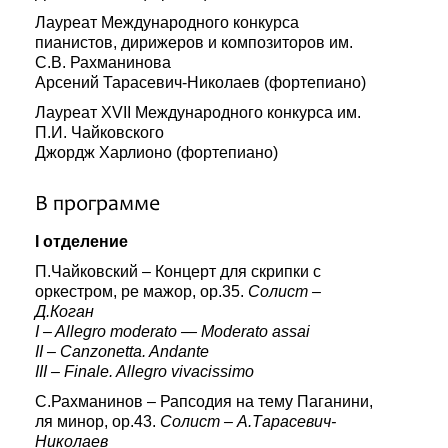
Лауреат Международного конкурса
пианистов, дирижеров и композиторов им.
С.В. Рахманинова
Арсений Тарасевич-Николаев (фортепиано)
Лауреат XVII Международного конкурса им.
П.И. Чайковского
Джордж Харлионо (фортепиано)
В программе
I отделение
П.Чайковский – Концерт для скрипки с
оркестром, ре мажор, ор.35.
Солист –
Д.Коган
I – Allegro moderato — Moderato assai
II – Canzonetta. Andante
III – Finale. Allegro vivacissimo
С.Рахманинов – Рапсодия на тему Паганини,
ля минор, ор.43.
Солист – А.Тарасевич-
Николаев