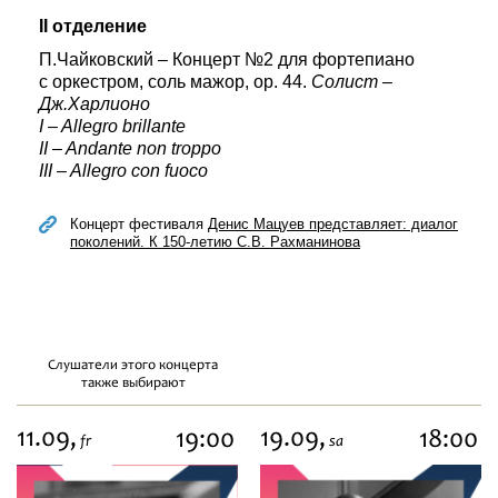
II отделение
П.Чайковский – Концерт №2 для фортепиано
с оркестром, соль мажор, ор. 44.
Солист –
Дж.Харлионо
I – Allegro brillante
II – Andante non troppo
III – Allegro con fuoco
Концерт фестиваля
Денис Мацуев представляет: диалог
поколений. К 150-летию С.В. Рахманинова
Слушатели этого концерта
также выбирают
11.09,
19.09,
19:00
18:00
fr
sa