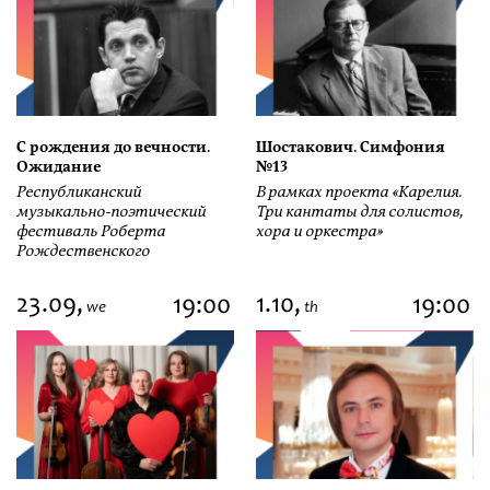
С рождения до вечности.
Шостакович. Симфония
Ожидание
№13
Республиканский
В рамках проекта «Карелия.
музыкально-поэтический
Три кантаты для солистов,
фестиваль Роберта
хора и оркестра»
Рождественского
23.09,
1.10,
19:00
19:00
we
th