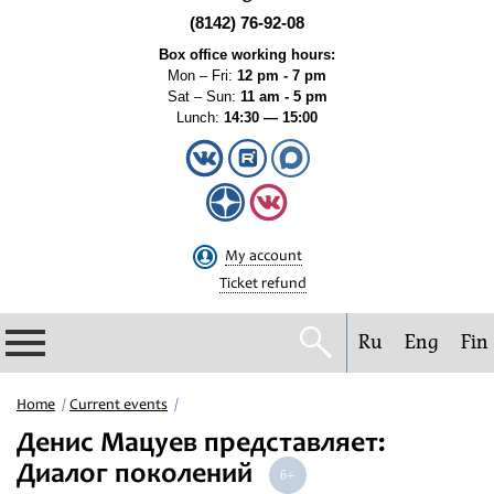
(8142) 76-92-08
Box office working hours:
Mon – Fri:
12 pm - 7 pm
Sat – Sun:
11 am - 5 pm
Lunch:
14:30 — 15:00
My account
Ticket refund
Ru
Eng
Fin
Philharmonic
Home
Current events
Денис Мацуев представляет:
Current events
Диалог поколений