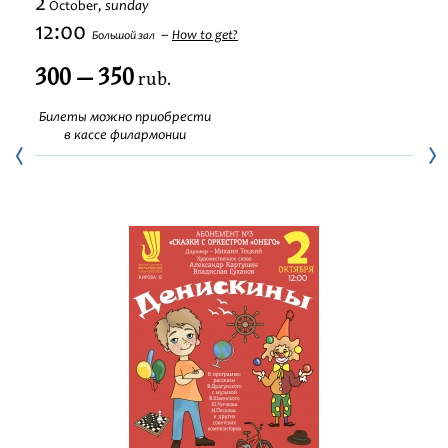
2
sunday
October,
Festivals
12:00
How to get?
Большой зал
300 — 350
rub.
Билеты можно приобрести
в кассе филармонии