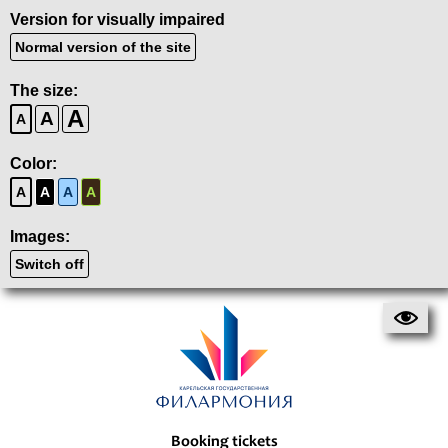
Version for visually impaired
Normal version of the site
The size:
A
A
A
Color:
A
A
A
A
Images:
Switch off
Booking tickets