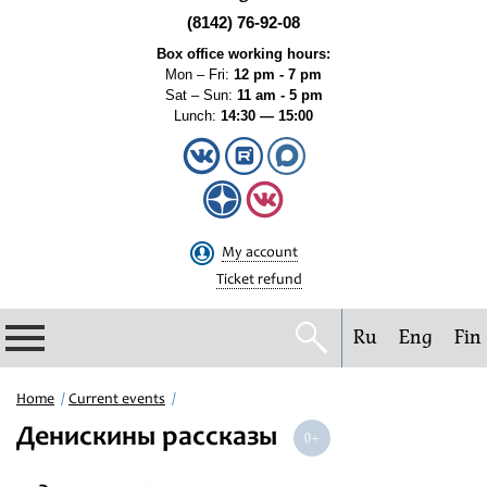
(8142) 76-92-08
Box office working hours:
Mon – Fri:
12 pm - 7 pm
Sat – Sun:
11 am - 5 pm
Lunch:
14:30 — 15:00
My account
Ticket refund
Ru
Eng
Fin
Philharmonic
Home
Current events
Денискины рассказы
Current events