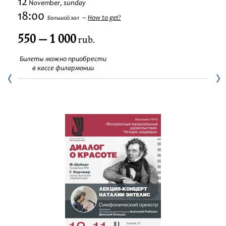
12
sunday
November,
Festivals
18:00
How to get?
Большой зал
550 — 1 000
rub.
Билеты можно приобрести
в кассе филармонии