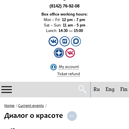
(8142) 76-92-08
Box office working hours:
Mon – Fri:
12 pm - 7 pm
Sat – Sun:
11 am - 5 pm
Lunch:
14:30 — 15:00
My account
Ticket refund
Ru
Eng
Fin
Philharmonic
Home
Current events
Диалог о красоте
Current events