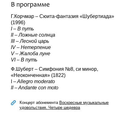
В программе
Г.Корчмар – Сюита-фантазия «Шубертиада»
(1996)
I – В путь
II – Ложные солнца
III – Лесной царь
IV – Нетерпение
V – Жалоба луне
VI – В путь
Ф.Шуберт – Симфония №8, си минор,
«Неоконченная» (1822)
I
– Allegro moderato
II – Andante con moto
Концерт абонемента
Воскресные музыкальные
удовольствия. Четыре шедевра