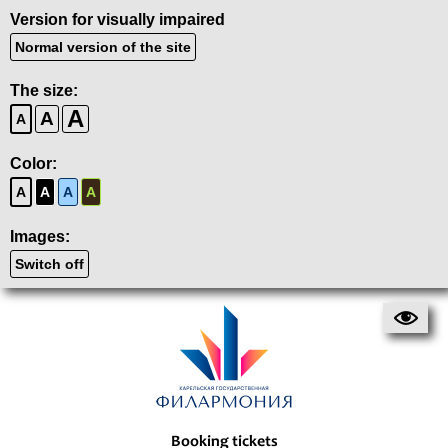
Version for visually impaired
Normal version of the site
The size:
A
A
A
Color:
A
A
A
A
Images:
Switch off
Booking tickets