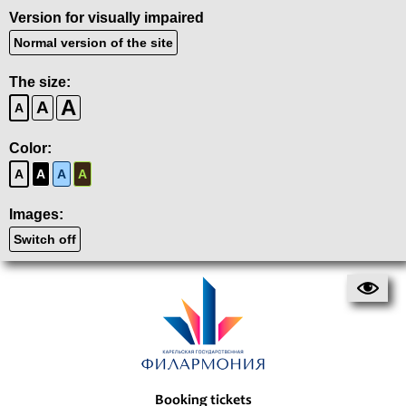
Version for visually impaired
Normal version of the site
The size:
A
A
A
Color:
A
A
A
A
Images:
Switch off
Booking tickets