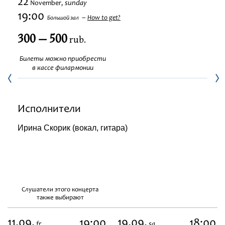
22
sunday
November,
Festivals
19:00
How to get?
Большой зал
300 — 500
rub.
Билеты можно приобрести
в кассе филармонии
Исполнители
Ирина Скорик (вокал, гитара)
Слушатели этого концерта
также выбирают
11.09,
19.09,
19:00
18:00
fr
sa