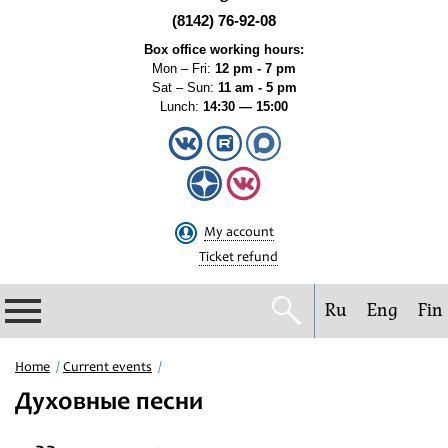
(8142) 76-92-08
Box office working hours:
Mon – Fri:
12 pm - 7 pm
Sat – Sun:
11 am - 5 pm
Lunch:
14:30 — 15:00
My account
Ticket refund
Ru
Eng
Fin
Philharmonic
Home
Current events
Духовные песни
Current events