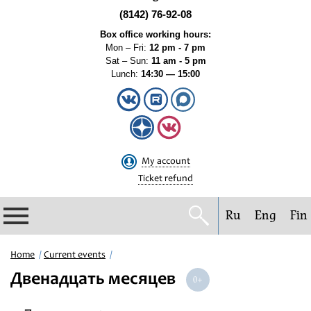
(8142) 76-92-08
Box office working hours:
Mon – Fri:
12 pm - 7 pm
Sat – Sun:
11 am - 5 pm
Lunch:
14:30 — 15:00
My account
Ticket refund
Ru
Eng
Fin
Philharmonic
Home
Current events
Двенадцать месяцев
Current events