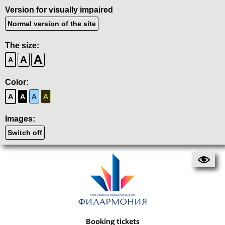
Version for visually impaired
Normal version of the site
The size:
A
A
A
Color:
A
A
A
A
Images:
Switch off
Booking tickets