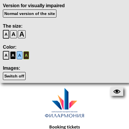
Version for visually impaired
Normal version of the site
The size:
A
A
A
Color:
A
A
A
A
Images:
Switch off
Booking tickets