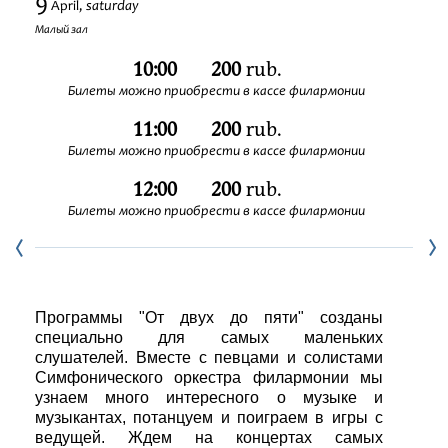
9
saturday
April,
Festivals
Малый зал
10:00
200
rub.
Билеты можно приобрести в кассе филармонии
11:00
200
rub.
Билеты можно приобрести в кассе филармонии
12:00
200
rub.
Билеты можно приобрести в кассе филармонии
Программы "От двух до пяти" созданы
специально для самых маленьких
слушателей. Вместе с певцами и солистами
Симфонического оркестра филармонии мы
узнаем много интересного о музыке и
музыкантах, потанцуем и поиграем в игры с
ведущей. Ждем на концертах самых