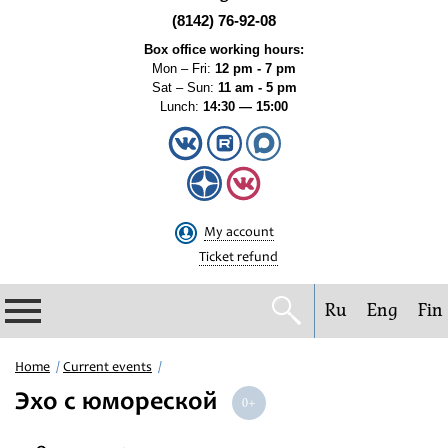
(8142) 76-92-08
Box office working hours:
Mon – Fri:
12 pm - 7 pm
Sat – Sun:
11 am - 5 pm
Lunch:
14:30 — 15:00
My account
Ticket refund
Ru
Eng
Fin
Philharmonic
Home
Current events
Эхо с юмореской
Current events