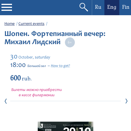
Ru
Eng
Fin
Philharmonic
Home
Current events
Шопен. Фортепианный вечер:
Current events
Михаил Лидский
Festivals
30
saturday
October,
18:00
How to get?
Большой зал
600
rub.
Билеты можно приобрести
в кассе филармонии