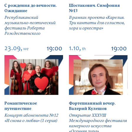
С рождения до вечности.
Шостакович. Симфония
Ожидание
№13
Республиканский
В рамках проекта «Карелия.
музыкально-поэтический
Три кантаты для солистов,
фестиваль Роберта
хора и оркестра»
Рождественского
23.09,
1.10,
19:00
19:00
we
th
Романтическое
Фортепианный вечер.
путешествие
Валерий Кулешов
Концерт абонемента №12
Открытие ХХХVIII
«И снова о любви» (1 серия)
Международного фестиваля
камерного искусства
«Осенняя лира»