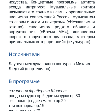
искусства. Концертные программы артиста
всегда интригуют. Музыкальные критики
называют его «одним из самых оригинальных
пианистов современной России, музыкантом
со своим стилем и почерком» («Независимая
газета»), «пианистом редкого обаяния и
виртуозности» («Время МН»), «пианистом
широкого творческого диапазона, мастером
оригинальных интерпретаций» («Культура»).
Исполнители
Лауреат международных конкурсов Михаил
Лидский (фортепиано)
В программе
сочинения Фредерика Шопена:
рондо-мазурка ор.5; две мазурки ор.30
экспромт фа-диез мажор ор.29
три ноктюрна ор.15
два вальса ор.70