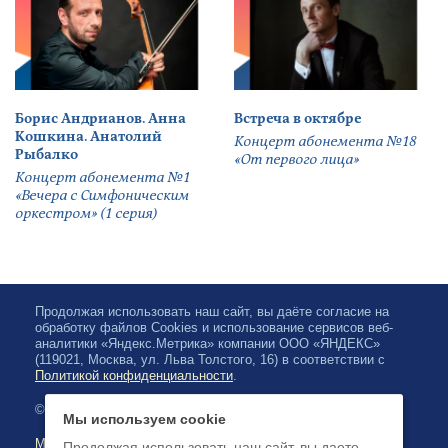
Борис Андрианов. Анна
Встреча в октябре
Кошкина. Анатолий
Концерт абонемента №18
Рыбалко
«От первого лица»
Концерт абонемента №1
«Вечера с Симфоническим
оркестром» (1 серия)
Продолжая использовать наш сайт, вы даёте согласие на
обработку файлов Cookies и использование сервисов веб-
аналитики «Яндекс.Метрика» компании ООО «ЯНДЕКС»
(119021, Москва, ул. Льва Толстого, 16) в соответствии с
Политикой конфиденциальности
.
© 2026, Karelian State Philharmonic
Мы используем cookie
Map of site
Продолжая использовать наш сайт, вы даете