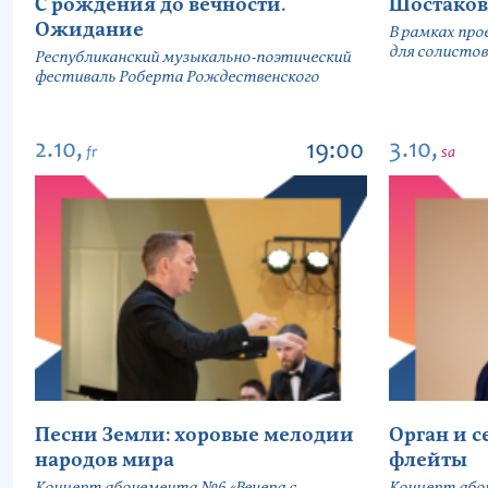
С рождения до вечности.
Шостаков
Ожидание
В рамках про
для солистов
Республиканский музыкально-поэтический
фестиваль Роберта Рождественского
2.10,
3.10,
19:00
fr
sa
Песни Земли: хоровые мелодии
Орган и 
народов мира
флейты
Концерт абонемента №6 «Вечера с
Концерт або