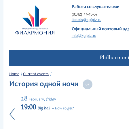
Работа со слушателями
(8142) 77-45-57
tickets@kgfptz.ru
Официальный почтовый ад
info@kgfptz.ru
Philharmon
Home
Current events
История одной ночи
28
friday
February,
19:00
Big hall
How to get?