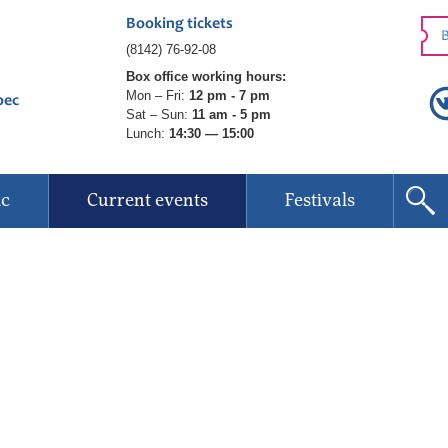
Booking tickets
B
(8142) 76-92-08
Box office working hours:
Mon – Fri:
12 pm - 7 pm
рес
Sat – Sun:
11 am - 5 pm
Lunch:
14:30 — 15:00
ic
Current events
Festivals