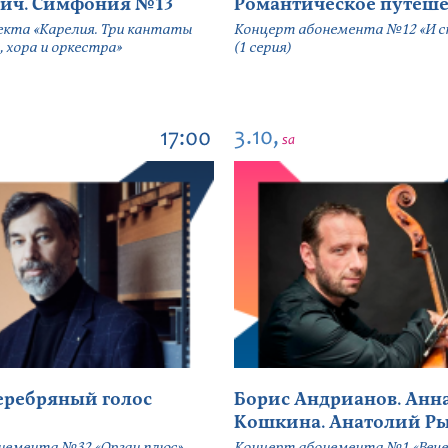
ич. Симфония №13
Романтическое путеше
екта «Карелия. Три кантаты
Концерт абонемента №12 «И сн
, хора и оркестра»
(1 серия)
3.10,
17:00
sa
серебряный голос
Борис Андрианов. Анн
Кошкина. Анатолий Р
немента №32 «Орган плюс»
Концерт абонемента №1 «Вече