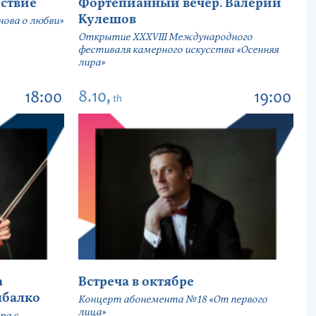
ствие
Фортепианный вечер. Валерий
Кулешов
ова о любви»
Открытие ХХХVIII Международного
фестиваля камерного искусства «Осенняя
лира»
8.10,
18:00
19:00
th
а
Встреча в октябре
ыбалко
Концерт абонемента №18 «От первого
лица»
ра с