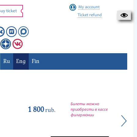
My account
uy ticket
Ticket refund
Ru
Eng
Fin
Билеты можно
1 800
rub.
приобрести в кассе
филармонии