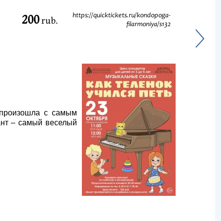
200
https://quicktickets.ru/kondopoga-
rub.
filarmoniya/s132
 произошла с самым
ант – самый веселый