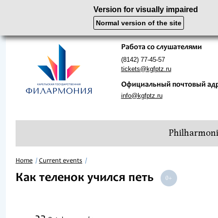
Version for visually impaired
Normal version of the site
Работа со слушателями
(8142) 77-45-57
tickets@kgfptz.ru
Официальный почтовый ад
info@kgfptz.ru
Philharmon
Home
Current events
Как теленок учился петь