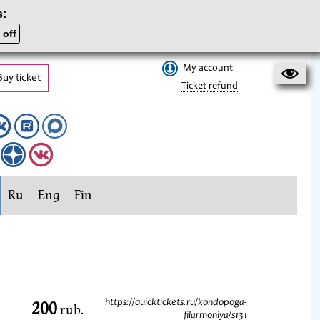
s:
 off
My account
Buy ticket
Ticket refund
Ru
Eng
Fin
200
https://quicktickets.ru/kondopoga-
rub.
filarmoniya/s131