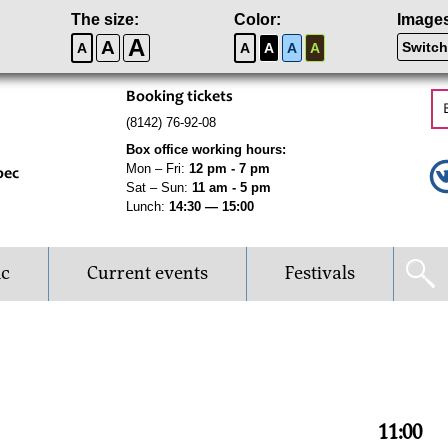
The size:
Color:
Image
A
A
Switch
A
A
A
A
A
Booking tickets
(8142) 76-92-08
Box office working hours:
Mon – Fri:
12 pm - 7 pm
рес
Sat – Sun:
11 am - 5 pm
Lunch:
14:30 — 15:00
ic
Current events
Festivals
11:00