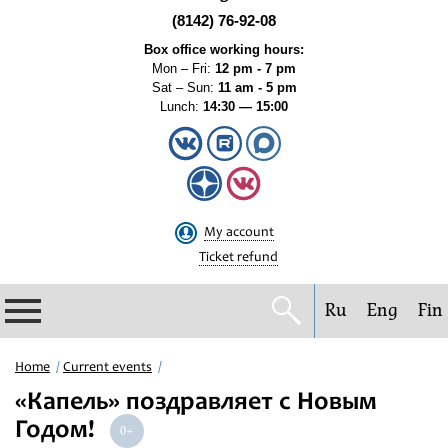
(8142) 76-92-08
Box office working hours:
Mon – Fri:
12 pm - 7 pm
Sat – Sun:
11 am - 5 pm
Lunch:
14:30 — 15:00
My account
Ticket refund
Ru
Eng
Fin
Philharmonic
Home
Current events
«Капель» поздравляет с Новым
Current events
Годом!