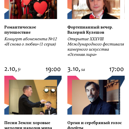
Романтическое
Фортепианный вечер.
путешествие
Валерий Кулешов
Концерт абонемента №12
Открытие ХХХVIII
«И снова о любви» (1 серия)
Международного фестиваля
камерного искусства
«Осенняя лира»
2.10,
3.10,
19:00
17:00
fr
sa
Песни Земли: хоровые
Орган и серебряный голос
мелодии народов мира
флейты