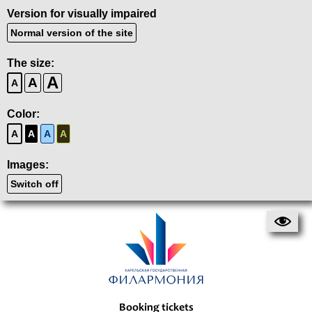
Version for visually impaired
Normal version of the site
The size:
A
A
A
Color:
A
A
A
A
Images:
Switch off
Booking tickets