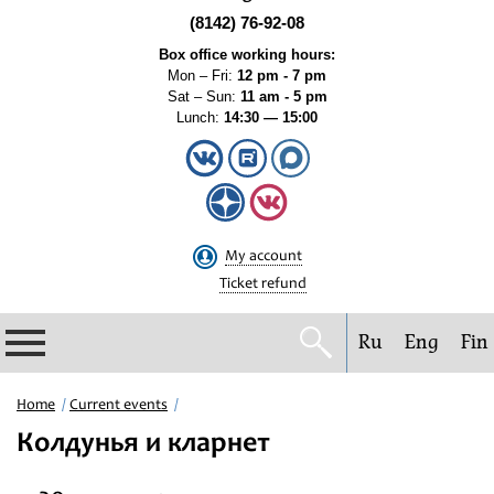
(8142) 76-92-08
Box office working hours:
Mon – Fri:
12 pm - 7 pm
Sat – Sun:
11 am - 5 pm
Lunch:
14:30 — 15:00
My account
Ticket refund
Ru
Eng
Fin
Philharmonic
Home
Current events
Колдунья и кларнет
Current events