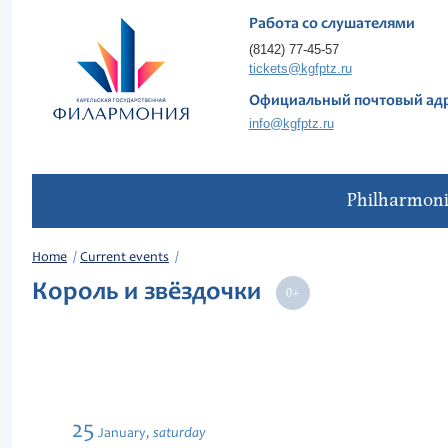
Работа со слушателями
(8142) 77-45-57
tickets@kgfptz.ru
Официальный почтовый ад
info@kgfptz.ru
Philharmon
Home
Current events
Король и звёздочки
25
saturday
January,