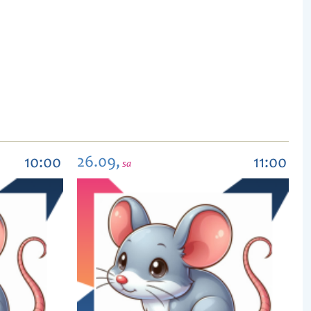
26.09,
10:00
11:00
sa