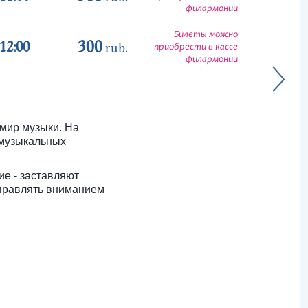
филармонии
Билеты можно
300
12:00
rub.
приобрести в кассе
филармонии
 мир музыки. На
 музыкальных
ие - заставляют
управлять вниманием