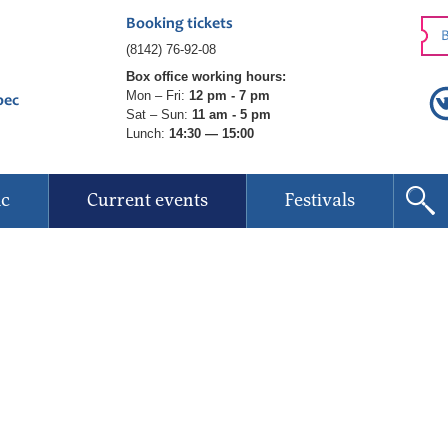
Booking tickets
B
(8142) 76-92-08
Box office working hours:
Mon – Fri:
12 pm - 7 pm
рес
Sat – Sun:
11 am - 5 pm
Lunch:
14:30 — 15:00
ic
Current events
Festivals