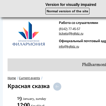
Version for visually impaired
Normal version of the site
Работа со слушателями
(8142) 77-45-57
tickets@kgfptz.ru
Официальный почтовый ад
info@kgfptz.ru
Philharmon
Home
Current events
Красная сказка
19
sunday
January,
12:00