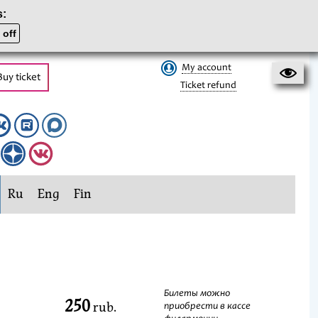
s:
 off
My account
Buy ticket
Ticket refund
Ru
Eng
Fin
Билеты можно
250
rub.
приобрести в кассе