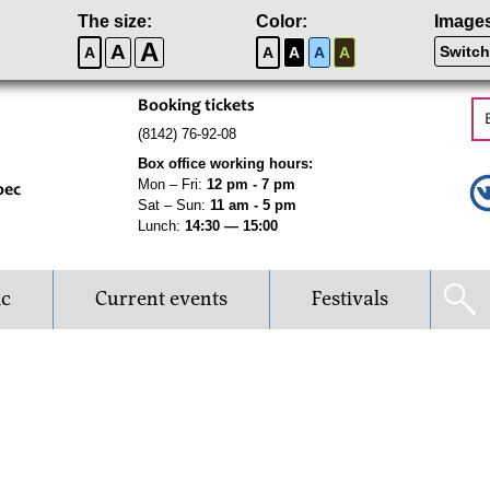
The size:
Color:
Image
A
A
Switch
A
A
A
A
A
Booking tickets
(8142) 76-92-08
Box office working hours:
Mon – Fri:
12 pm - 7 pm
рес
Sat – Sun:
11 am - 5 pm
Lunch:
14:30 — 15:00
ic
Current events
Festivals