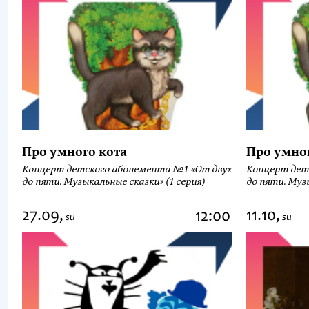
Про умного кота
Про умно
Концерт детского абонемента №1 «От двух
Концерт дет
до пяти. Музыкальные сказки» (1 серия)
до пяти. Музы
27.09,
11.10,
12:00
su
su