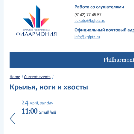
Работа со слушателями
(8142) 77-45-57
tickets@kgfptz.ru
Официальный почтовый ад
info@kgfptz.ru
Philharmon
Home
Current events
Крылья, ноги и хвосты
24
sunday
April,
11:00
Small hall