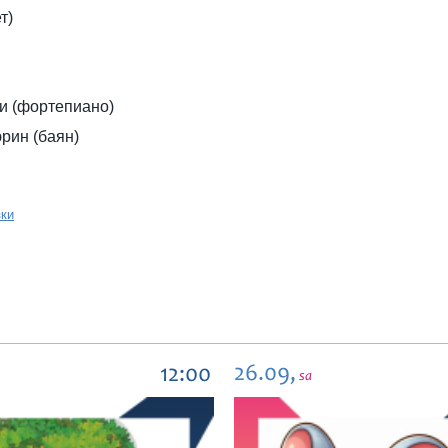
т)
и (фортепиано)
рин (баян)
зки
26.09,
12:00
sa