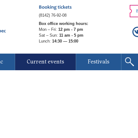
Booking tickets
B
(8142) 76-92-08
Box office working hours:
Mon – Fri:
12 pm - 7 pm
рес
Sat – Sun:
11 am - 5 pm
Lunch:
14:30 — 15:00
ic
Current events
Festivals