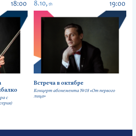
8.10,
18:00
19:00
th
а
Встреча в октябре
ыбалко
Концерт абонемента №18 «От первого
лица»
ра с
серия)