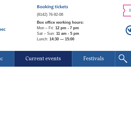
Booking tickets
B
(8142) 76-92-08
Box office working hours:
Mon – Fri:
12 pm - 7 pm
рес
Sat – Sun:
11 am - 5 pm
Lunch:
14:30 — 15:00
ic
Current events
Festivals