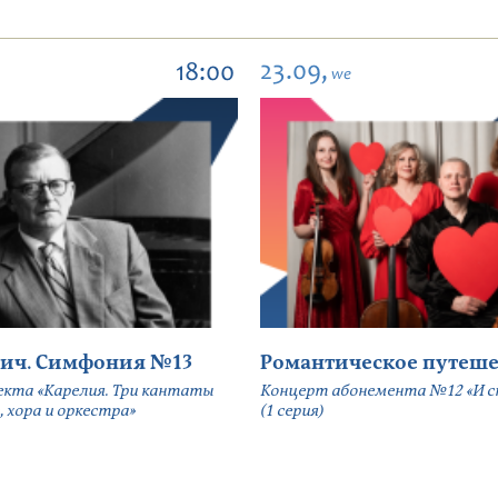
23.09,
18:00
we
ич. Симфония №13
Романтическое путеше
екта «Карелия. Три кантаты
Концерт абонемента №12 «И сн
, хора и оркестра»
(1 серия)