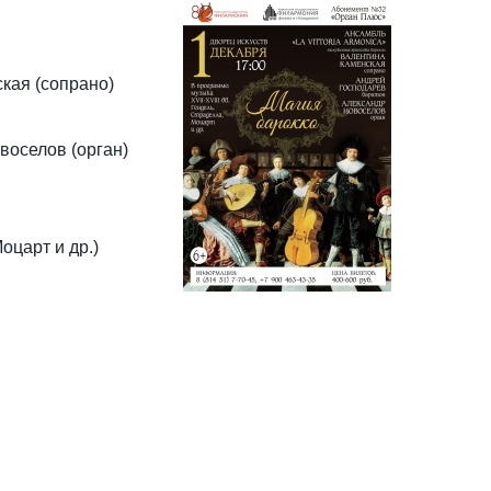
кая (сопрано)
воселов (орган)
оцарт и др.)