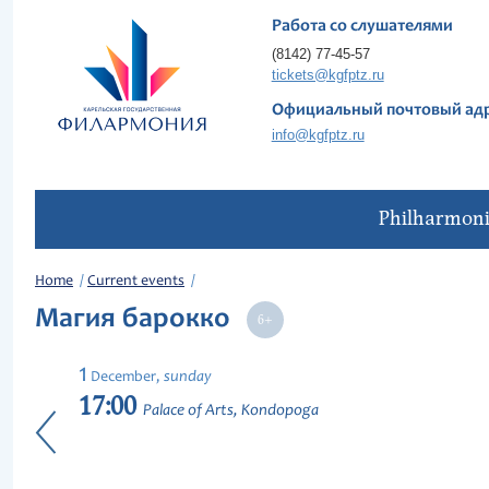
Работа со слушателями
(8142) 77-45-57
tickets@kgfptz.ru
Официальный почтовый ад
info@kgfptz.ru
Philharmon
Home
Current events
Магия барокко
1
sunday
December,
17:00
Palace of Arts, Kondopoga