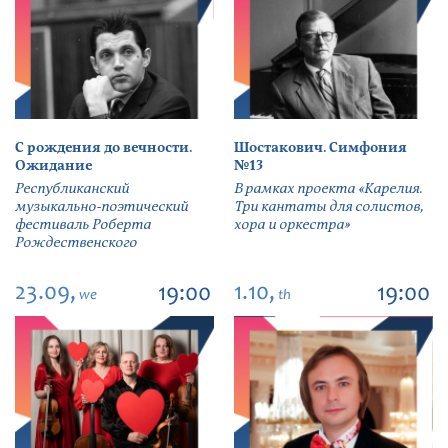
С рождения до вечности.
Шостакович. Симфония
Ожидание
№13
Республиканский
В рамках проекта «Карелия.
музыкально-поэтический
Три кантаты для солистов,
фестиваль Роберта
хора и оркестра»
Рождественского
23.09,
1.10,
19:00
19:00
we
th