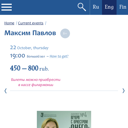
Ru
Eng
Fin
Philharmonic
Home
Current events
Максим Павлов
Current events
22
thursday
October,
Festivals
19:00
How to get?
Большой зал
450 — 800
rub.
Билеты можно приобрести
в кассе филармонии