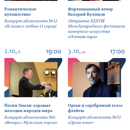
Романтическое
Фортепианный вечер.
путешествие
Валерий Кулешов
Концерт абонемента №12
Открытие ХХХVIII
«И снова о любви» (1 серия)
Международного фестиваля
камерного искусства
«Осенняя лира»
2.10,
3.10,
19:00
17:00
fr
sa
Песни Земли: хоровые
Орган и серебряный голос
мелодии народов мира
флейты
Концерт абонемента №6
Концерт абонемента №32
«Вечера с Мужским хором»
«Орган плюс»