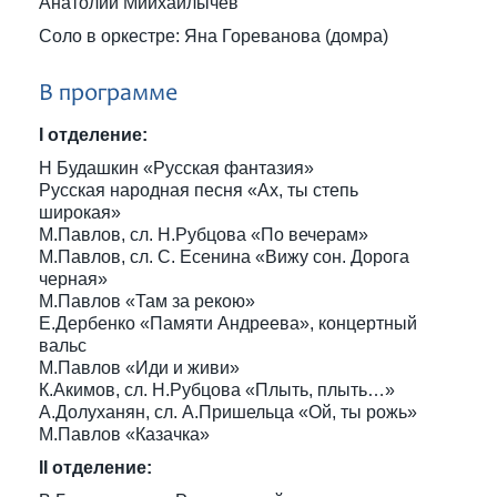
Анатолий Миихайлычев
Соло в оркестре: Яна Гореванова (домра)
В программе
I отделение:
Н Будашкин «Русская фантазия»
Русская народная песня «Ах, ты степь
широкая»
М.Павлов, сл. Н.Рубцова «По вечерам»
М.Павлов, сл. С. Есенина «Вижу сон. Дорога
черная»
М.Павлов «Там за рекою»
Е.Дербенко «Памяти Андреева», концертный
вальс
М.Павлов «Иди и живи»
К.Акимов, сл. Н.Рубцова «Плыть, плыть…»
А.Долуханян, сл. А.Пришельца «Ой, ты рожь»
М.Павлов «Казачка»
II отделение: