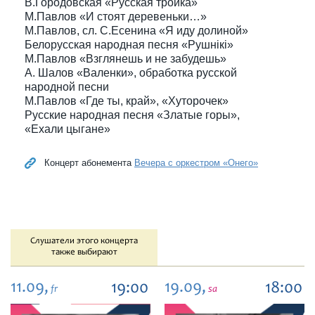
В.Городовская «Русская тройка»
М.Павлов «И стоят деревеньки…»
М.Павлов, сл. С.Есенина «Я иду долиной»
Белорусская народная песня «Рушнiкi»
М.Павлов «Взглянешь и не забудешь»
А. Шалов «Валенки», обработка русской
народной песни
М.Павлов «Где ты, край», «Хуторочек»
Русские народная песня «Златые горы»,
«Ехали цыгане»
Концерт абонемента
Вечера с оркестром «Онего»
Слушатели этого концерта
также выбирают
11.09,
19.09,
19:00
18:00
fr
sa